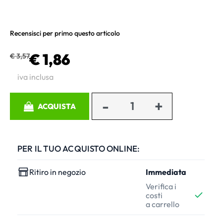
Recensisci per primo questo articolo
€ 1,86
€ 3,57
iva inclusa
Quantità
ACQUISTA
PER IL TUO ACQUISTO ONLINE:
Ritiro in negozio
Immediata
Verifica i
costi
a carrello