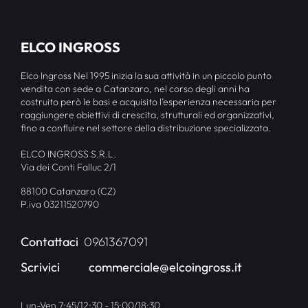
ELCO INGROSS
Elco Ingross Nel 1995 inizia la sua attività in un piccolo punto
vendita con sede a Catanzaro, nel corso degli anni ha
costruito però le basi e acquisito l’esperienza necessaria per
raggiungere obiettivi di crescita, strutturali ed organizzativi,
fino a confluire nel settore della distribuzione specializzata.
ELCO INGROSS S.R.L.
Via dei Conti Falluc 2/1
88100 Catanzaro (CZ)
P.iva 03211520790
Contattaci
0961367091
Scrivici
commerciale@elcoingross.it
Lun-Ven 7:45/12:30 - 15:00/18:30