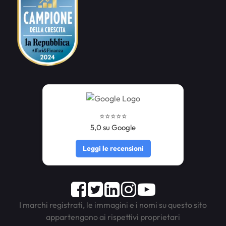
⭐️⭐️⭐️⭐️⭐️
5,0 su Google
Leggi le recensioni
Facebook
Twitter
LinkedIn
Instagram
Youtube
I marchi registrati, le immagini e i nomi su questo sito
appartengono ai rispettivi proprietari