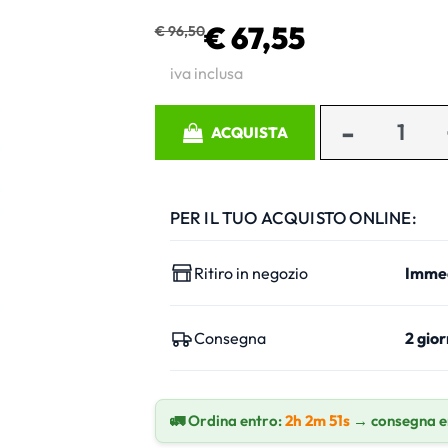
€ 67,55
€ 96,50
iva inclusa
Quantità
ACQUISTA
PER IL TUO ACQUISTO ONLINE:
Ritiro in negozio
Imme
Consegna
2 gior
🚛 Ordina entro:
2h 2m 50s
→ consegna 