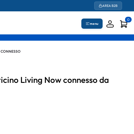
AREA B2B
0
menu
A CONNESSO
icino Living Now connesso da