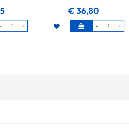
35
€ 36,80
Quantità