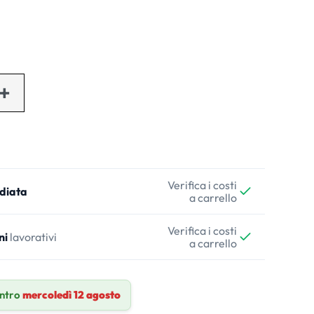
Verifica i costi
diata
a carrello
Verifica i costi
ni
lavorativi
a carrello
entro
mercoledì 12 agosto