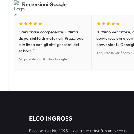
Recensioni Google
★★★★★
★★★★★
“Personale competente. Ottima
“Ottimo venditore, d
disponibilità di materiali. Prezzi equi
conversazioni e con
e in linea con gli altri grossisti del
convenienti. Consig
settore.”
Acquirente verificato •
Acquirente verificato • Google
ELCO INGROSS
Elco Ingross Nel 1995 inizia la sua attività in un piccolo