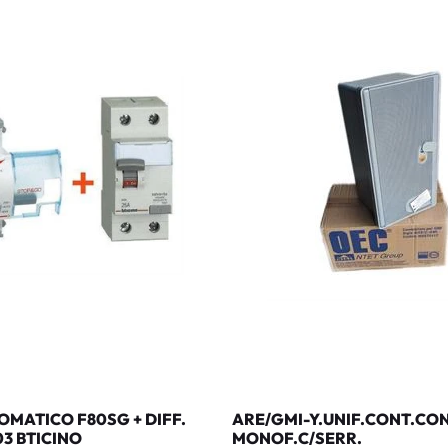
MATICO F80SG + DIFF.
ARE/GMI-Y.UNIF.CONT.CO
03 BTICINO
MONOF.C/SERR.