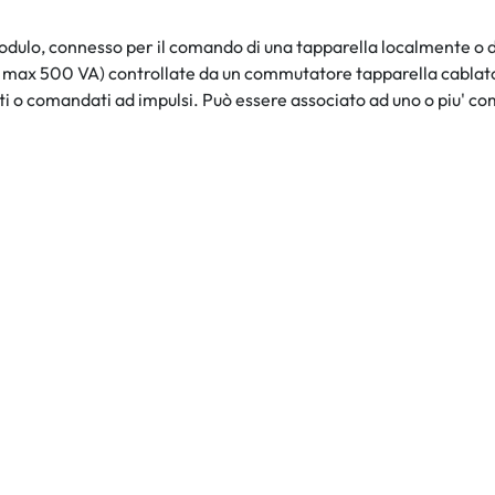
ulo, connesso per il comando di una tapparella localmente o da
a max 500 VA) controllate da un commutatore tapparella cablat
 o comandati ad impulsi. Può essere associato ad uno o piu' co
0