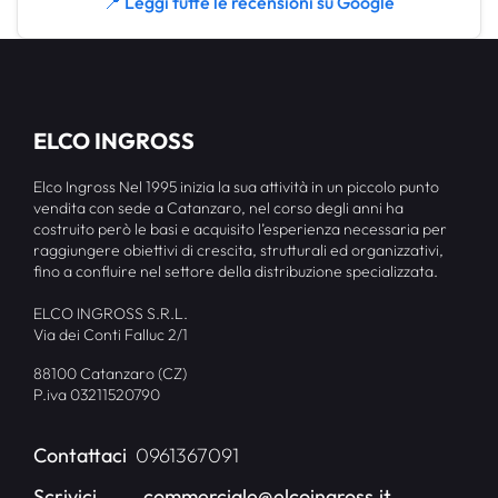
📍 Leggi tutte le recensioni su Google
ELCO INGROSS
Elco Ingross Nel 1995 inizia la sua attività in un piccolo punto
vendita con sede a Catanzaro, nel corso degli anni ha
costruito però le basi e acquisito l’esperienza necessaria per
raggiungere obiettivi di crescita, strutturali ed organizzativi,
fino a confluire nel settore della distribuzione specializzata.
ELCO INGROSS S.R.L.
Via dei Conti Falluc 2/1
88100 Catanzaro (CZ)
P.iva 03211520790
Contattaci
0961367091
Scrivici
commerciale@elcoingross.it