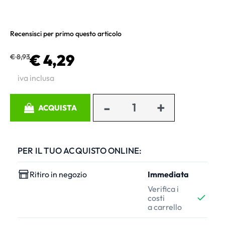
Recensisci per primo questo articolo
€ 4,29
€ 8,93
iva inclusa
Quantità
ACQUISTA
PER IL TUO ACQUISTO ONLINE:
Ritiro in negozio
Immediata
Verifica i
costi
a carrello