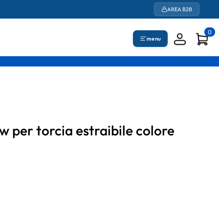
AREA B2B
0
menu
w per torcia estraibile colore