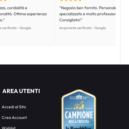
za, cordialità e
“Negozio ben fornito. Personale
onalità. Ottima esperienza
specializzato e molto professionale.
o.”
Consigliato!”
 verificato • Google
Acquirente verificato • Google
AREA UTENTI
Accedi al Sito
Crea Account
Wishlist