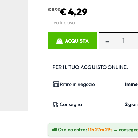
€ 4,29
€ 8,93
iva inclusa
Quantità
ACQUISTA
PER IL TUO ACQUISTO ONLINE:
Ritiro in negozio
Imme
Consegna
2 gior
🚛 Ordina entro:
11h 27m 28s
→ consegna