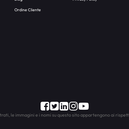
Ordine Cliente
Facebook
Twitter
LinkedIn
Instagram
Youtube
trati, le immagini e i nomi su questo sito appartengono ai rispett