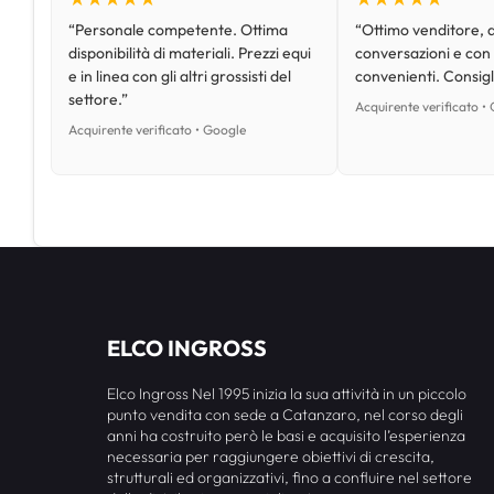
“Personale competente. Ottima
“Ottimo venditore, d
disponibilità di materiali. Prezzi equi
conversazioni e con
e in linea con gli altri grossisti del
convenienti. Consig
settore.”
Acquirente verificato •
Acquirente verificato • Google
ELCO INGROSS
Elco Ingross Nel 1995 inizia la sua attività in un piccolo
punto vendita con sede a Catanzaro, nel corso degli
anni ha costruito però le basi e acquisito l’esperienza
necessaria per raggiungere obiettivi di crescita,
strutturali ed organizzativi, fino a confluire nel settore