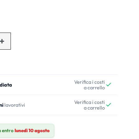
Verifica i costi
diata
a carrello
Verifica i costi
ni
lavorativi
a carrello
 entro
lunedì 10 agosto