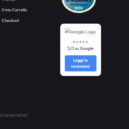
Il mio Carrello
Checkout
⭐️⭐️⭐️⭐️⭐️
5,0 su Google
Leggi le
recensioni
ivi proprietari