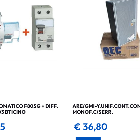
MATICO F80SG + DIFF.
ARE/GMI-Y.UNIF.CONT.CO
03 BTICINO
MONOF.C/SERR.
35
€ 36,80