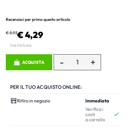
Recensisci per primo questo articolo
€ 4,29
€ 8,93
iva inclusa
Quantità
ACQUISTA
PER IL TUO ACQUISTO ONLINE:
Ritiro in negozio
Immediata
Verifica i
costi
a carrello