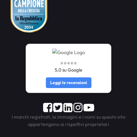
⭐️⭐️⭐️⭐️⭐️
5,0 su Google
Leggi le recensioni
Facebook
Twitter
LinkedIn
Instagram
Youtube
I marchi registrati, le immagini e i nomi su questo sito
appartengono ai rispettivi proprietari