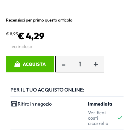
Recensisci per primo questo articolo
€ 4,29
€ 8,93
iva inclusa
Quantità
ACQUISTA
PER IL TUO ACQUISTO ONLINE:
Ritiro in negozio
Immediata
Verifica i
costi
a carrello