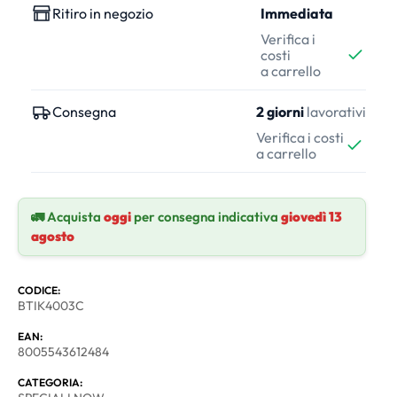
Ritiro in negozio
Immediata
Verifica i
costi
a carrello
Consegna
2 giorni
lavorativi
Verifica i costi
a carrello
🚛 Acquista
oggi
per consegna indicativa
giovedì 13
agosto
CODICE:
BTIK4003C
EAN:
8005543612484
CATEGORIA: