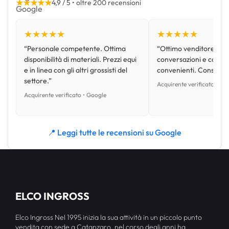
★★★★★
4,9 / 5 • oltre 200 recensioni
★★★★★
★★★★★
“Personale competente. Ottima
“Ottimo venditore, disp
disponibilità di materiali. Prezzi equi
conversazioni e con pr
e in linea con gli altri grossisti del
convenienti. Consiglio
settore.”
Acquirente verificato • Go
Acquirente verificato • Google
📍 Leggi tutte le recensioni su Google
ELCO INGROSS
Elco Ingross Nel 1995 inizia la sua attività in un piccolo punto
vendita con sede a Catanzaro, nel corso degli anni ha