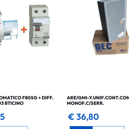
MATICO F80SG + DIFF.
ARE/GMI-Y.UNIF.CONT.CO
03 BTICINO
MONOF.C/SERR.
35
€ 36,80