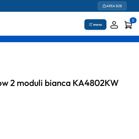
AREA B2B
0
menu
 Now 2 moduli bianca KA4802KW