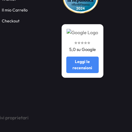
Il mio Carrello
Checkout
⭐️⭐️⭐️⭐️⭐️
5,0 su Google
Leggi le
recensioni
ivi proprietari