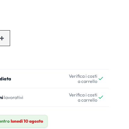
Verifica i costi
diata
a carrello
Verifica i costi
ni
lavorativi
a carrello
entro
lunedì 10 agosto