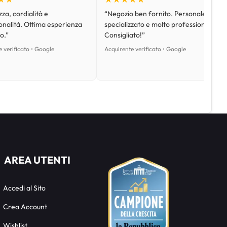
za, cordialità e
“Negozio ben fornito. Personale
onalità. Ottima esperienza
specializzato e molto professionale.
o.”
Consigliato!”
 verificato • Google
Acquirente verificato • Google
AREA UTENTI
Accedi al Sito
Crea Account
Wishlist