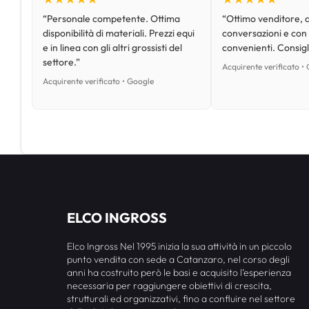
“Personale competente. Ottima
“Ottimo venditore, d
disponibilità di materiali. Prezzi equi
conversazioni e con
e in linea con gli altri grossisti del
convenienti. Consig
settore.”
Acquirente verificato •
Acquirente verificato • Google
ELCO INGROSS
Elco Ingross Nel 1995 inizia la sua attività in un piccolo
punto vendita con sede a Catanzaro, nel corso degli
anni ha costruito però le basi e acquisito l’esperienza
necessaria per raggiungere obiettivi di crescita,
strutturali ed organizzativi, fino a confluire nel settore