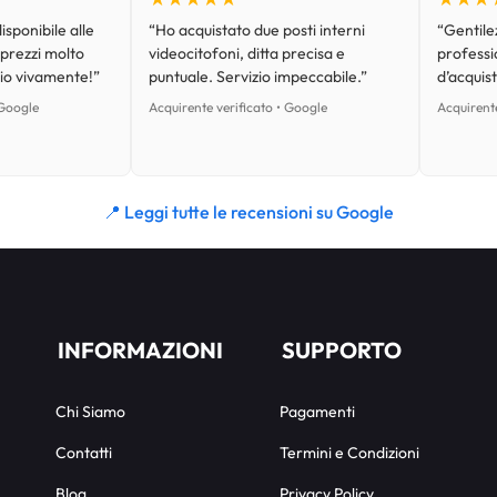
isponibile alle
“Ho acquistato due posti interni
“Gentilez
 prezzi molto
videocitofoni, ditta precisa e
professi
lio vivamente!”
puntuale. Servizio impeccabile.”
d’acquist
 Google
Acquirente verificato • Google
Acquirente
📍 Leggi tutte le recensioni su Google
INFORMAZIONI
SUPPORTO
Chi Siamo
Pagamenti
Contatti
Termini e Condizioni
Blog
Privacy Policy