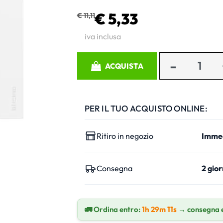
€ 5,33
€ 11,11
iva inclusa
Quantità
ACQUISTA
PER IL TUO ACQUISTO ONLINE:
Ritiro in negozio
Imme
Consegna
2 gior
🚛 Ordina entro:
1h 29m 10s
→ consegna 