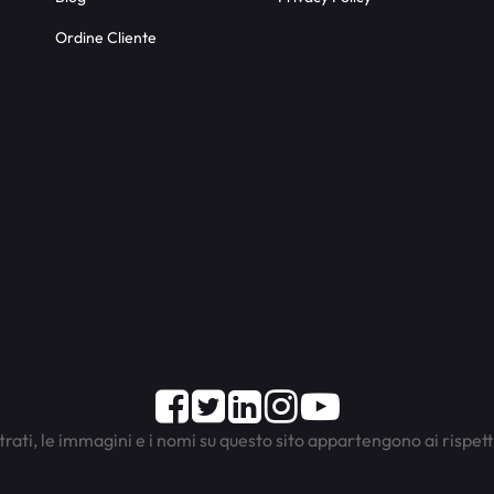
Ordine Cliente
Facebook
Twitter
LinkedIn
Instagram
Youtube
trati, le immagini e i nomi su questo sito appartengono ai rispett