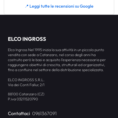
📍 Leggi tutte le recensioni su Google
ELCO INGROSS
Elco Ingross Nel 1995 inizia la sua attività in un piccolo punto
vendita con sede a Catanzaro, nel corso degli anni ha
costruito però le basi e acquisito l’esperienza necessaria per
raggiungere obiettivi di crescita, strutturali ed organizzativi,
fino a confluire nel settore della distribuzione specializzata.
ELCO INGROSS S.R.L.
Via dei Conti Falluc 2/1
88100 Catanzaro (CZ)
P.iva 03211520790
Contattaci
0961367091