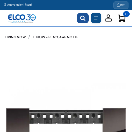
Agevolazioni fiscali
B2B
0
LIVING NOW
L.NOW - PLACCA 4P NOTTE