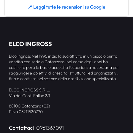
📍 Leggi tutte le recensioni su Google
ELCO INGROSS
Elco Ingross Nel 1995 inizia la sua attività in un piccolo punto
vendita con sede a Catanzaro, nel corso degli anni ha
costruito però le basi e acquisito l’esperienza necessaria per
raggiungere obiettivi di crescita, strutturali ed organizzativi,
fino a confluire nel settore della distribuzione specializzata.
ELCO INGROSS S.R.L.
Via dei Conti Falluc 2/1
88100 Catanzaro (CZ)
P.iva 03211520790
Contattaci
0961367091