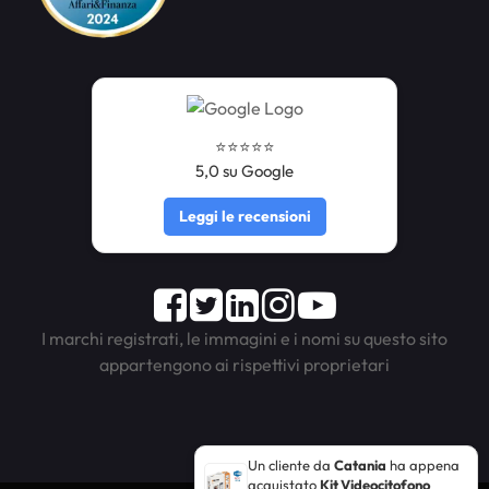
⭐️⭐️⭐️⭐️⭐️
5,0 su Google
Leggi le recensioni
Facebook
Twitter
LinkedIn
Instagram
Youtube
I marchi registrati, le immagini e i nomi su questo sito
appartengono ai rispettivi proprietari
Un cliente da
Catania
ha appena
acquistato
Kit Videocitofono