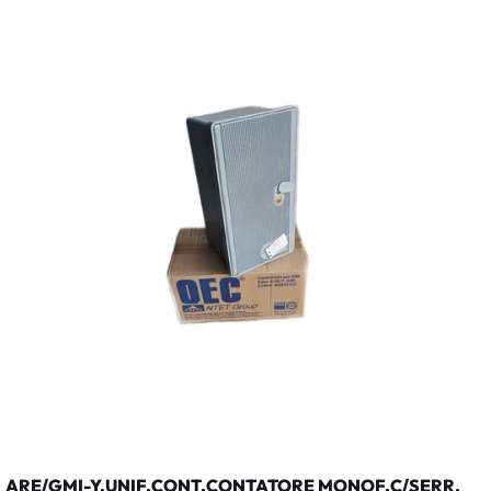
ARE/GMI-Y.UNIF.CONT.CONTATORE MONOF.C/SERR.