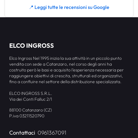
📍 Leggi tutte le recensioni su Google
ELCO INGROSS
Elco Ingross Nel 1995 inizia la sua attività in un piccolo punto
vendita con sede a Catanzaro, nel corso degli anni ha
costruito però le basi e acquisito l’esperienza necessaria per
raggiungere obiettivi di crescita, strutturali ed organizzativi,
fino a confluire nel settore della distribuzione specializzata.
ELCO INGROSS S.R.L.
Via dei Conti Falluc 2/1
88100 Catanzaro (CZ)
P.iva 03211520790
Contattaci
0961367091