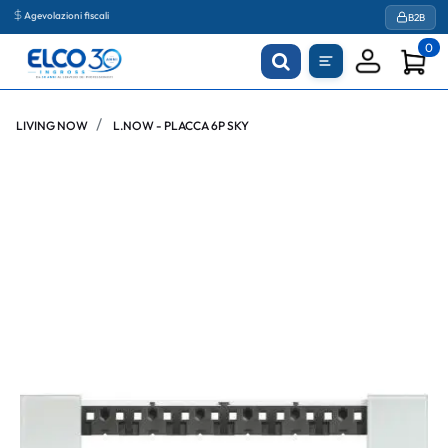
Agevolazioni fiscali
B2B
0
LIVING NOW
L.NOW - PLACCA 6P SKY