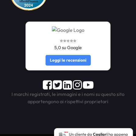
⭐️⭐️⭐️⭐️⭐️
5,0 su Google
Leggi le recensioni
Facebook
Twitter
LinkedIn
Instagram
Youtube
I marchi registrati, le immagini e i nomi su questo sito
appartengono ai rispettivi proprietari
Un cliente da
Cagliari
ha appena