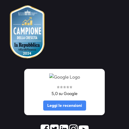
⭐️⭐️⭐️⭐️⭐️
5,0 su Google
Leggi le recensioni
Facebook
Twitter
LinkedIn
Instagram
Youtube