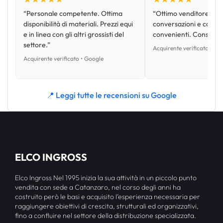
“Personale competente. Ottima
“Ottimo venditore, disp
disponibilità di materiali. Prezzi equi
conversazioni e con pr
e in linea con gli altri grossisti del
convenienti. Consiglio
settore.”
Acquirente verificato • Go
Acquirente verificato • Google
📍 Leggi tutte le recensioni su Google
ELCO INGROSS
Elco Ingross Nel 1995 inizia la sua attività in un piccolo punto
vendita con sede a Catanzaro, nel corso degli anni ha
costruito però le basi e acquisito l’esperienza necessaria per
raggiungere obiettivi di crescita, strutturali ed organizzativi,
fino a confluire nel settore della distribuzione specializzata.