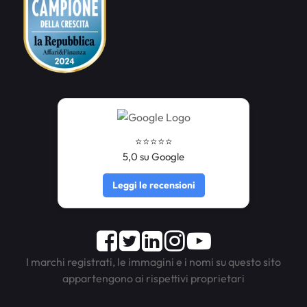
⭐️⭐️⭐️⭐️⭐️
5,0 su Google
Leggi le recensioni
Facebook
Twitter
LinkedIn
Instagram
Youtube
I marchi registrati, le immagini e i nomi su questo sito
appartengono ai rispettivi proprietari