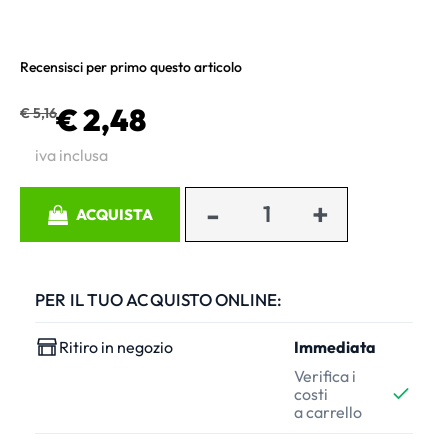
Recensisci per primo questo articolo
€ 2,48
€ 5,16
iva inclusa
Quantità
ACQUISTA
PER IL TUO ACQUISTO ONLINE:
Ritiro in negozio
Immediata
Verifica i
costi
a carrello