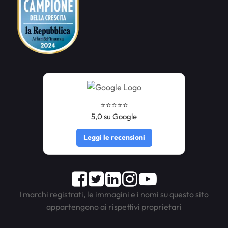
⭐️⭐️⭐️⭐️⭐️
5,0 su Google
Leggi le recensioni
Facebook
Twitter
LinkedIn
Instagram
Youtube
I marchi registrati, le immagini e i nomi su questo sito
appartengono ai rispettivi proprietari