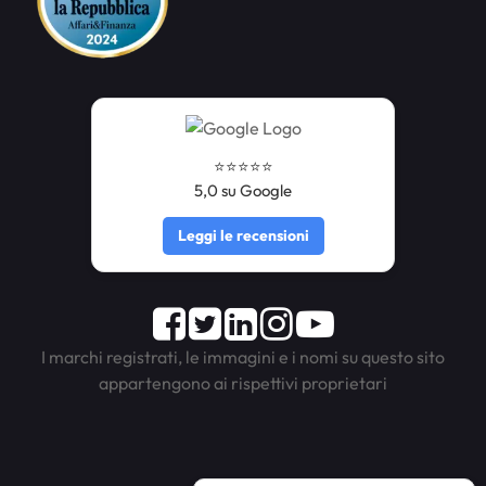
⭐️⭐️⭐️⭐️⭐️
5,0 su Google
Leggi le recensioni
Facebook
Twitter
LinkedIn
Instagram
Youtube
I marchi registrati, le immagini e i nomi su questo sito
appartengono ai rispettivi proprietari