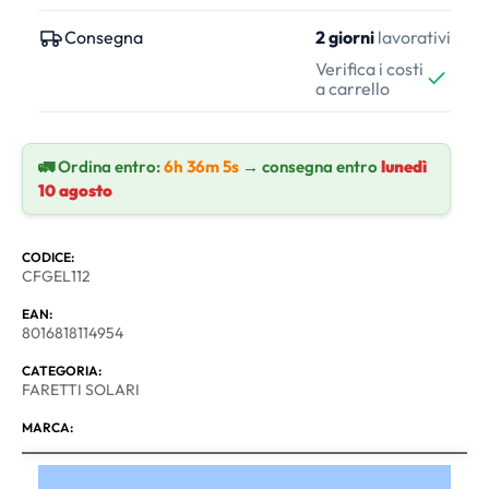
Consegna
2 giorni
lavorativi
Verifica i costi
a carrello
🚛 Ordina entro:
6h 36m 4s
→ consegna entro
lunedì
10 agosto
CODICE:
CFGEL112
EAN:
8016818114954
CATEGORIA:
FARETTI SOLARI
MARCA: