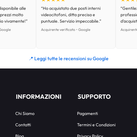
isponibile alle
“Ho acquistato due posti interni
“Gentilez
 prezzi molto
videocitofoni, ditta precisa e
professi
lio vivamente!”
puntuale. Servizio impeccabile.”
d’acquist
 Google
Acquirente verificato • Google
Acquirente
📍 Leggi tutte le recensioni su Google
INFORMAZIONI
SUPPORTO
Chi Siamo
Pagamenti
Contatti
Termini e Condizioni
Blog
Privacy Policy