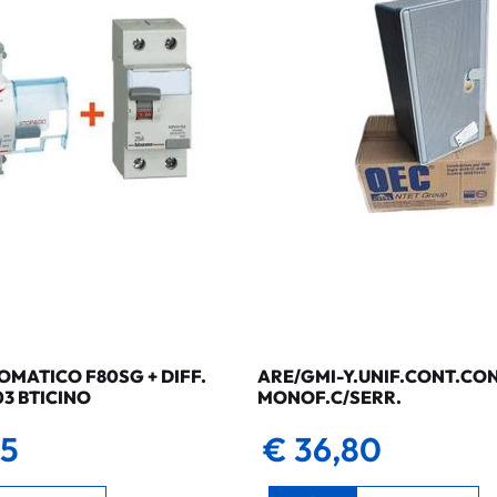
MATICO F80SG + DIFF.
ARE/GMI-Y.UNIF.CONT.CO
03 BTICINO
MONOF.C/SERR.
35
€ 36,80