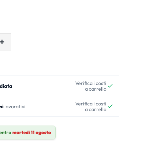
Verifica i costi
diata
a carrello
Verifica i costi
ni
lavorativi
a carrello
 entro
martedì 11 agosto