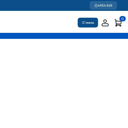
AREA B2B
0
menu