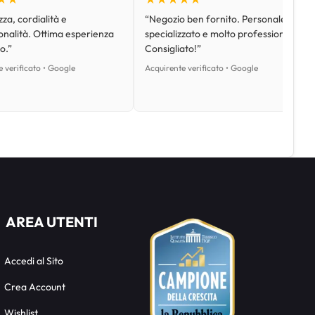
za, cordialità e
“Negozio ben fornito. Personale
onalità. Ottima esperienza
specializzato e molto professionale.
o.”
Consigliato!”
 verificato • Google
Acquirente verificato • Google
AREA UTENTI
Accedi al Sito
Crea Account
Wishlist