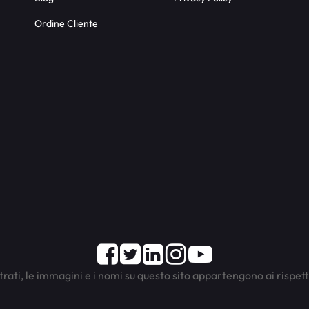
Ordine Cliente
Facebook
Twitter
LinkedIn
Instagram
Youtube
trati, le immagini e i nomi su questo sito appartengono ai rispett