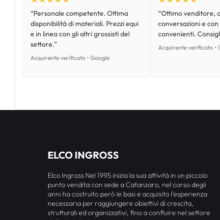
“Personale competente. Ottima
“Ottimo venditore, d
disponibilità di materiali. Prezzi equi
conversazioni e con
e in linea con gli altri grossisti del
convenienti. Consig
settore.”
Acquirente verificato •
Acquirente verificato • Google
ELCO INGROSS
Elco Ingross Nel 1995 inizia la sua attività in un piccolo
punto vendita con sede a Catanzaro, nel corso degli
anni ha costruito però le basi e acquisito l’esperienza
necessaria per raggiungere obiettivi di crescita,
strutturali ed organizzativi, fino a confluire nel settore