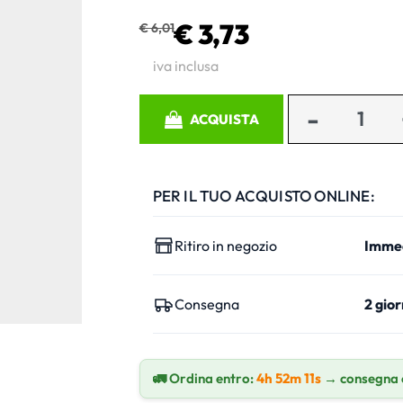
€ 3,73
€ 6,01
iva inclusa
Quantità
ACQUISTA
PER IL TUO ACQUISTO ONLINE:
Ritiro in negozio
Imme
Consegna
2 gior
🚛 Ordina entro:
4h 52m 10s
→ consegna