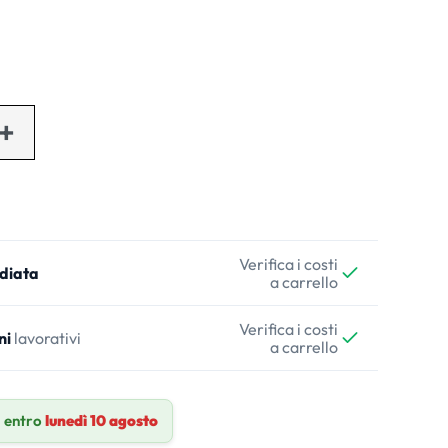
Verifica i costi
diata
a carrello
Verifica i costi
ni
lavorativi
a carrello
 entro
lunedì 10 agosto