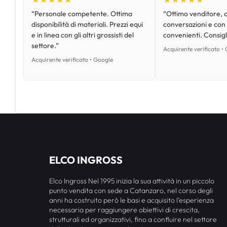
“Personale competente. Ottima
“Ottimo venditore, d
disponibilità di materiali. Prezzi equi
conversazioni e con
e in linea con gli altri grossisti del
convenienti. Consig
settore.”
Acquirente verificato •
Acquirente verificato • Google
ELCO INGROSS
Elco Ingross Nel 1995 inizia la sua attività in un piccolo
punto vendita con sede a Catanzaro, nel corso degli
anni ha costruito però le basi e acquisito l’esperienza
necessaria per raggiungere obiettivi di crescita,
strutturali ed organizzativi, fino a confluire nel settore