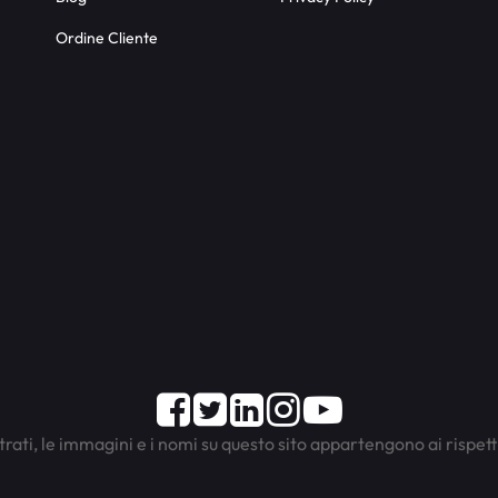
Ordine Cliente
Facebook
Twitter
LinkedIn
Instagram
Youtube
trati, le immagini e i nomi su questo sito appartengono ai rispett