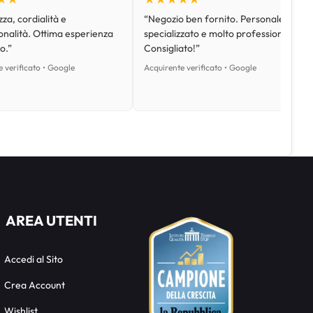
za, cordialità e
“Negozio ben fornito. Personale
onalità. Ottima esperienza
specializzato e molto professionale.
o.”
Consigliato!”
 verificato • Google
Acquirente verificato • Google
AREA UTENTI
Accedi al Sito
Crea Account
Wishlist