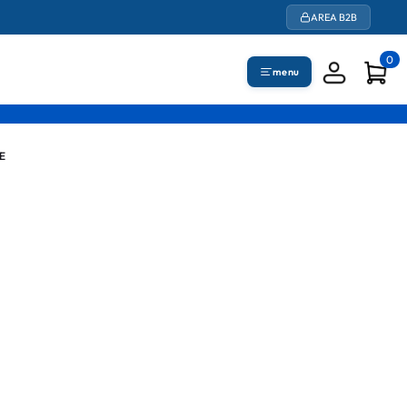
AREA B2B
0
menu
E