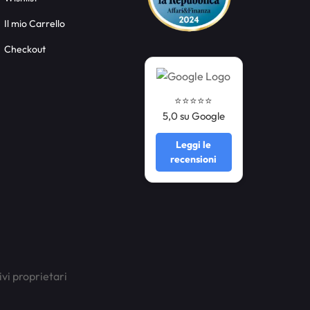
Il mio Carrello
Checkout
⭐️⭐️⭐️⭐️⭐️
5,0 su Google
Leggi le
recensioni
ivi proprietari