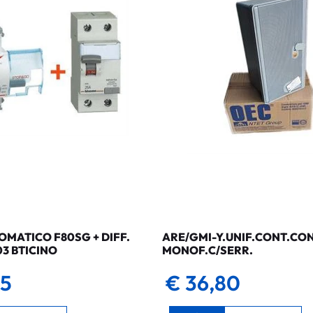
MATICO F80SG + DIFF.
ARE/GMI-Y.UNIF.CONT.CO
03 BTICINO
MONOF.C/SERR.
35
€ 36,80