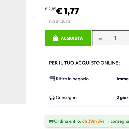
€ 1,77
€ 2,85
iva inclusa
Quantità
ACQUISTA
PER IL TUO ACQUISTO ONLINE:
Ritiro in negozio
Imme
Consegna
2 gior
🚛 Ordina entro:
6h 39m 33s
→ consegna