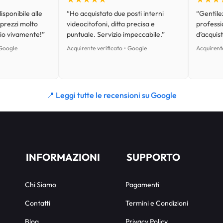
isponibile alle
“Ho acquistato due posti interni
“Gentilez
 prezzi molto
videocitofoni, ditta precisa e
professi
lio vivamente!”
puntuale. Servizio impeccabile.”
d’acquist
 Google
Acquirente verificato • Google
Acquirente
📍 Leggi tutte le recensioni su Google
INFORMAZIONI
SUPPORTO
Chi Siamo
Pagamenti
Contatti
Termini e Condizioni
Blog
Privacy Policy