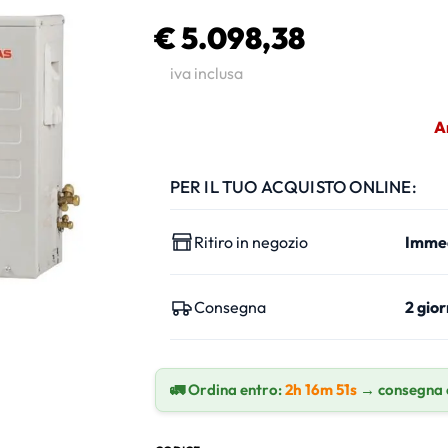
€ 5.098,38
iva inclusa
A
PER IL TUO ACQUISTO ONLINE:
Ritiro in negozio
Imme
Consegna
2 gior
🚛 Ordina entro:
2h 16m 50s
→ consegna