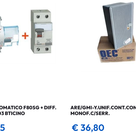
MATICO F80SG + DIFF.
ARE/GMI-Y.UNIF.CONT.CO
03 BTICINO
MONOF.C/SERR.
35
€ 36,80