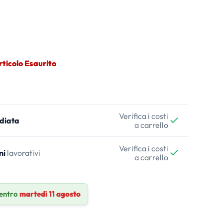
rticolo Esaurito
Verifica i costi
diata
a carrello
Verifica i costi
ni
lavorativi
a carrello
 entro
martedì 11 agosto