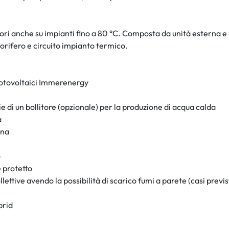
atori anche su impianti fino a 80 °C. Composta da unità esterna
gorifero e circuito impianto termico.
fotovoltaici Immerenergy
e di un bollitore (opzionale) per la produzione di acqua calda
a
rna
o
 protetto
lettive avendo la possibilità di scarico fumi a parete (casi previst
brid