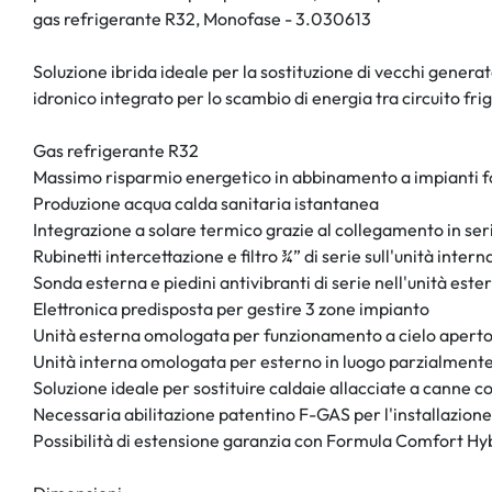
gas refrigerante R32, Monofase - 3.030613
Soluzione ibrida ideale per la sostituzione di vecchi gener
idronico integrato per lo scambio di energia tra circuito fri
Gas refrigerante R32
Massimo risparmio energetico in abbinamento a impianti 
Produzione acqua calda sanitaria istantanea
Integrazione a solare termico grazie al collegamento in seri
Rubinetti intercettazione e filtro ¾” di serie sull'unità intern
Sonda esterna e piedini antivibranti di serie nell'unità este
Elettronica predisposta per gestire 3 zone impianto
Unità esterna omologata per funzionamento a cielo apert
Unità interna omologata per esterno in luogo parzialmente
Soluzione ideale per sostituire caldaie allacciate a canne col
Necessaria abilitazione patentino F-GAS per l'installazione
Possibilità di estensione garanzia con Formula Comfort Hy