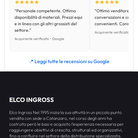
★★★★★
★★★★★
“Personale competente. Ottima
“Ottimo venditore, disp
disponibilità di materiali. Prezzi equi
conversazioni e con pr
e in linea con gli altri grossisti del
convenienti. Consiglio
settore.”
Acquirente verificato • Go
Acquirente verificato • Google
📍 Leggi tutte le recensioni su Google
ELCO INGROSS
Elco Ingross Nel 1995 inizia la sua attività in un piccolo punto
vendita con sede a Catanzaro, nel corso degli anni ha
costruito però le basi e acquisito l’esperienza necessaria per
raggiungere obiettivi di crescita, strutturali ed organizzativi,
fino a confluire nel settore della distribuzione specializzata.