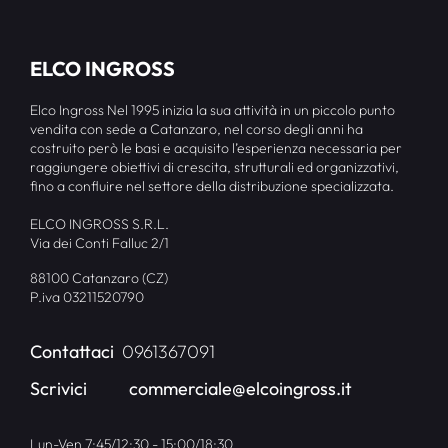
ELCO INGROSS
Elco Ingross Nel 1995 inizia la sua attività in un piccolo punto
vendita con sede a Catanzaro, nel corso degli anni ha
costruito però le basi e acquisito l’esperienza necessaria per
raggiungere obiettivi di crescita, strutturali ed organizzativi,
fino a confluire nel settore della distribuzione specializzata.
ELCO INGROSS S.R.L.
Via dei Conti Falluc 2/1
88100 Catanzaro (CZ)
P.iva 03211520790
Contattaci
0961367091
Scrivici
commerciale@elcoingross.it
Lun-Ven 7:45/12:30 - 15:00/18:30