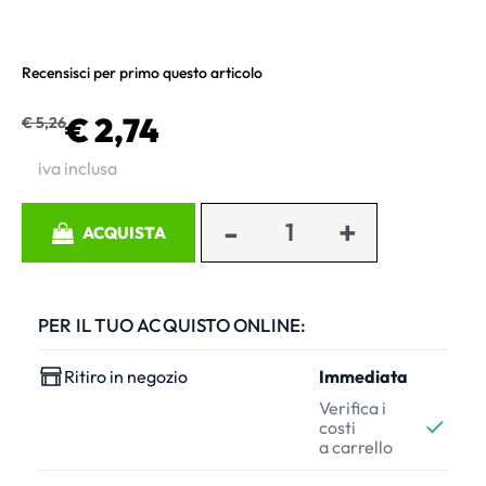
Recensisci per primo questo articolo
€ 2,74
€ 5,26
iva inclusa
Quantità
ACQUISTA
PER IL TUO ACQUISTO ONLINE:
Ritiro in negozio
Immediata
Verifica i
costi
a carrello