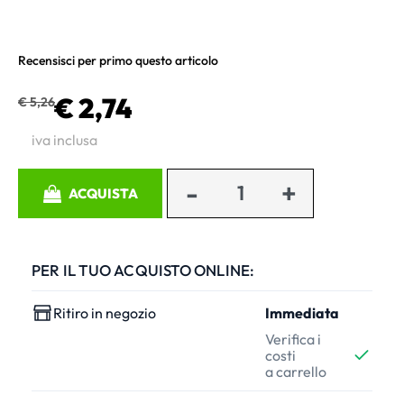
Recensisci per primo questo articolo
€ 2,74
€ 5,26
iva inclusa
Quantità
ACQUISTA
PER IL TUO ACQUISTO ONLINE:
Ritiro in negozio
Immediata
Verifica i
costi
a carrello