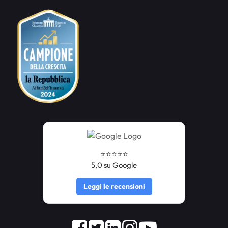
⭐️⭐️⭐️⭐️⭐️
5,0 su Google
Leggi le recensioni
Facebook
Twitter
LinkedIn
Instagram
Youtube