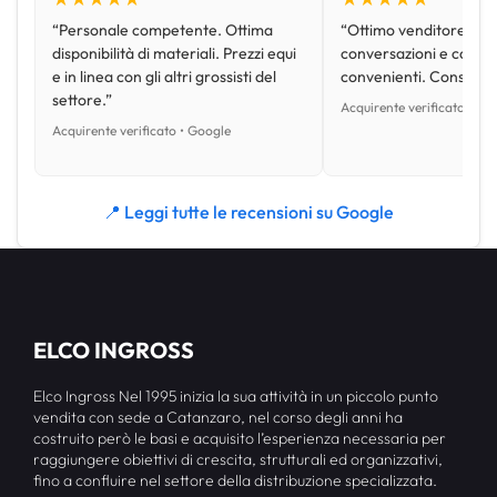
“Personale competente. Ottima
“Ottimo venditore, disp
disponibilità di materiali. Prezzi equi
conversazioni e con pr
e in linea con gli altri grossisti del
convenienti. Consiglio
settore.”
Acquirente verificato • Go
Acquirente verificato • Google
📍 Leggi tutte le recensioni su Google
ELCO INGROSS
Elco Ingross Nel 1995 inizia la sua attività in un piccolo punto
vendita con sede a Catanzaro, nel corso degli anni ha
costruito però le basi e acquisito l’esperienza necessaria per
raggiungere obiettivi di crescita, strutturali ed organizzativi,
fino a confluire nel settore della distribuzione specializzata.