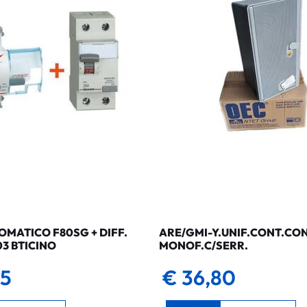
MATICO F80SG + DIFF.
ARE/GMI-Y.UNIF.CONT.CO
03 BTICINO
MONOF.C/SERR.
35
€ 36,80