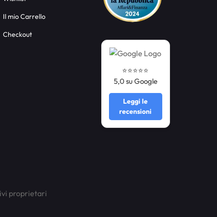
Il mio Carrello
Checkout
⭐️⭐️⭐️⭐️⭐️
5,0 su Google
Leggi le
recensioni
ivi proprietari