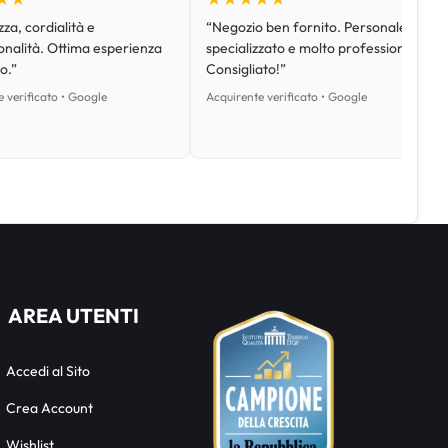
za, cordialità e
“Negozio ben fornito. Personale
onalità. Ottima esperienza
specializzato e molto professionale.
o.”
Consigliato!”
 verificato • Google
Acquirente verificato • Google
AREA UTENTI
Accedi al Sito
Crea Account
Wishlist