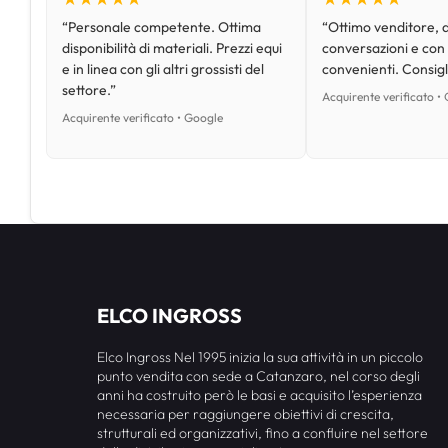
“Personale competente. Ottima
“Ottimo venditore, d
disponibilità di materiali. Prezzi equi
conversazioni e con
e in linea con gli altri grossisti del
convenienti. Consig
settore.”
Acquirente verificato •
Acquirente verificato • Google
ELCO INGROSS
Elco Ingross Nel 1995 inizia la sua attività in un piccolo
punto vendita con sede a Catanzaro, nel corso degli
anni ha costruito però le basi e acquisito l’esperienza
necessaria per raggiungere obiettivi di crescita,
strutturali ed organizzativi, fino a confluire nel settore