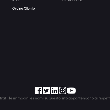
Ordine Cliente
Facebook
Twitter
LinkedIn
Instagram
Youtube
trati, le immagini e i nomi su questo sito appartengono ai rispett