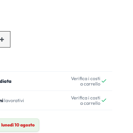
Verifica i costi
diata
a carrello
Verifica i costi
ni
lavorativi
a carrello
a
lunedì 10 agosto