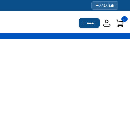
AREA B2B
0
menu