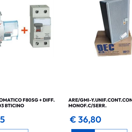
MATICO F80SG + DIFF.
ARE/GMI-Y.UNIF.CONT.CO
03 BTICINO
MONOF.C/SERR.
35
€ 36,80