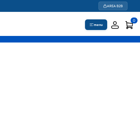
AREA B2B
0
menu