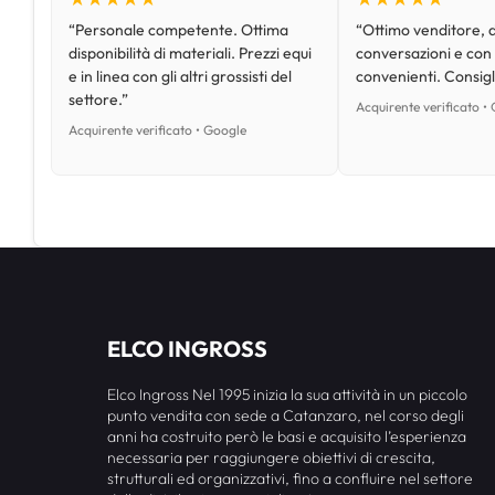
“Personale competente. Ottima
“Ottimo venditore, d
disponibilità di materiali. Prezzi equi
conversazioni e con
e in linea con gli altri grossisti del
convenienti. Consig
settore.”
Acquirente verificato •
Acquirente verificato • Google
ELCO INGROSS
Elco Ingross Nel 1995 inizia la sua attività in un piccolo
punto vendita con sede a Catanzaro, nel corso degli
anni ha costruito però le basi e acquisito l’esperienza
necessaria per raggiungere obiettivi di crescita,
strutturali ed organizzativi, fino a confluire nel settore