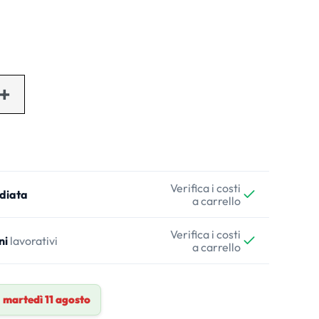
Verifica i costi
diata
a carrello
Verifica i costi
ni
lavorativi
a carrello
a
martedì 11 agosto