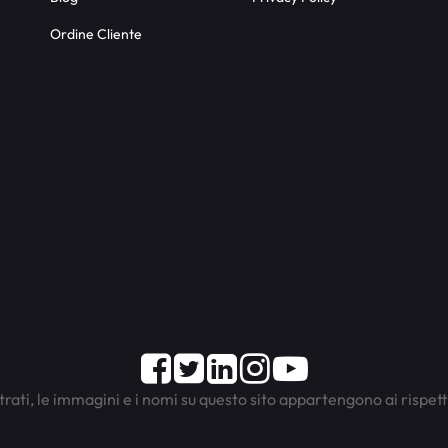
Ordine Cliente
Facebook
Twitter
LinkedIn
Instagram
Youtube
trati, le immagini e i nomi su questo sito appartengono ai rispett