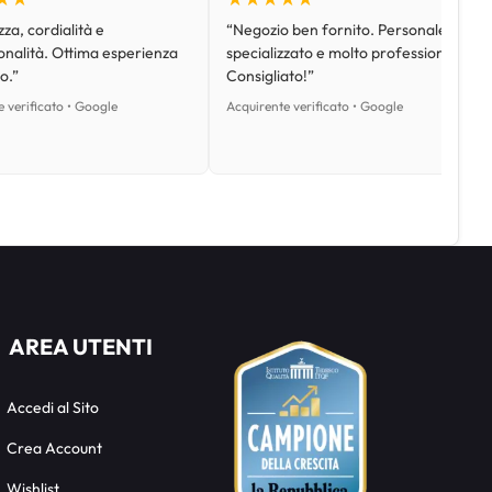
za, cordialità e
“Negozio ben fornito. Personale
onalità. Ottima esperienza
specializzato e molto professionale.
o.”
Consigliato!”
 verificato • Google
Acquirente verificato • Google
AREA UTENTI
Accedi al Sito
Crea Account
Wishlist