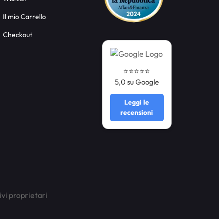
Il mio Carrello
Checkout
⭐️⭐️⭐️⭐️⭐️
5,0 su Google
Leggi le
recensioni
ivi proprietari