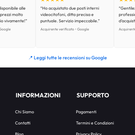
isponibile alle
“Ho acquistato due posti interni
“Gentilez
 prezzi molto
videocitofoni, ditta precisa e
professi
lio vivamente!”
puntuale. Servizio impeccabile.”
d’acquist
 Google
Acquirente verificato • Google
Acquirente
📍 Leggi tutte le recensioni su Google
INFORMAZIONI
SUPPORTO
Chi Siamo
Pagamenti
Contatti
Termini e Condizioni
Blog
Privacy Policy