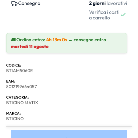
Consegna
2 giorni
lavorativi
Verifica i costi
a carrello
🚛 Ordina entro:
4h 12m 59s
→ consegna entro
martedì 11 agosto
CODICE:
BTIAM5060R
EAN:
8012199664057
CATEGORIA:
BTICINO MATIX
MARCA:
BTICINO