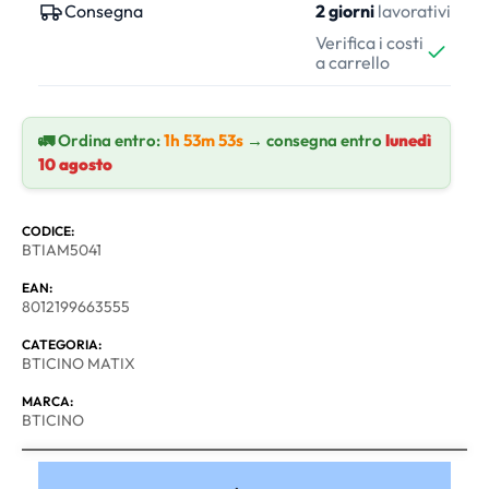
Consegna
2 giorni
lavorativi
Verifica i costi
a carrello
🚛 Ordina entro:
1h 53m 52s
→ consegna entro
lunedì
10 agosto
CODICE:
BTIAM5041
EAN:
8012199663555
CATEGORIA:
BTICINO MATIX
MARCA:
BTICINO