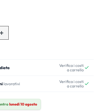
Verifica i costi
diata
a carrello
Verifica i costi
ni
lavorativi
a carrello
entro
lunedì 10 agosto