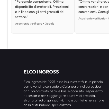
“Personale competente. Ottima
“Ottimo venditore, d
disponibilità di materiali. Prezzi equi
conversazioni e con
e in linea con gli altri grossisti del
convenienti. Consig
settore.”
Acquirente verificato •
Acquirente verificato • Google
ELCO INGROSS
Elco Ingross Nel 1995 inizia la sua attività in un piccolo
punto vendita con sede a Catanzaro, nel corso degli
anni ha costruito però le basi e acquisito l’esperienza
necessaria per raggiungere obiettivi di crescita,
strutturali ed organizzativi, fino a confluire nel settore
della distribuzione specializzata.