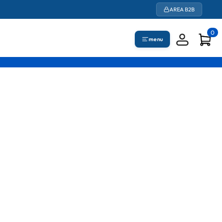
AREA B2B
0
menu