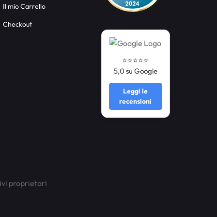
Il mio Carrello
Checkout
⭐️⭐️⭐️⭐️⭐️
5,0 su Google
Leggi le
recensioni
ivi proprietari