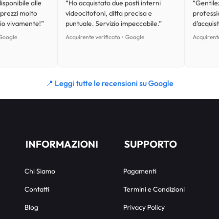
isponibile alle
“Ho acquistato due posti interni
“Gentilez
 prezzi molto
videocitofoni, ditta precisa e
professi
lio vivamente!”
puntuale. Servizio impeccabile.”
d’acquist
 Google
Acquirente verificato • Google
Acquirente
📍 Leggi tutte le recensioni su Google
INFORMAZIONI
SUPPORTO
Chi Siamo
Pagamenti
Contatti
Termini e Condizioni
Blog
Privacy Policy