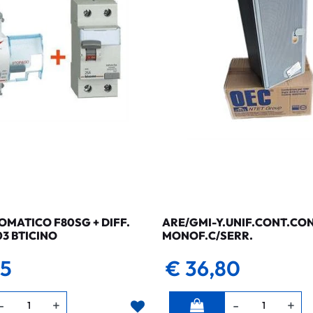
MATICO F80SG + DIFF.
ARE/GMI-Y.UNIF.CONT.CO
03 BTICINO
MONOF.C/SERR.
35
€ 36,80
Quantità