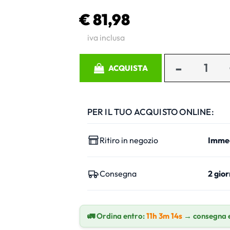
€ 81,98
iva inclusa
Quantità
ACQUISTA
PER IL TUO ACQUISTO ONLINE:
Ritiro in negozio
Imme
Consegna
2 gior
🚛 Ordina entro:
11h 3m 13s
→ consegna 