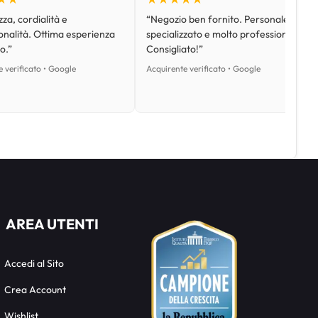
za, cordialità e
“Negozio ben fornito. Personale
onalità. Ottima esperienza
specializzato e molto professionale.
o.”
Consigliato!”
 verificato • Google
Acquirente verificato • Google
AREA UTENTI
Accedi al Sito
Crea Account
Wishlist