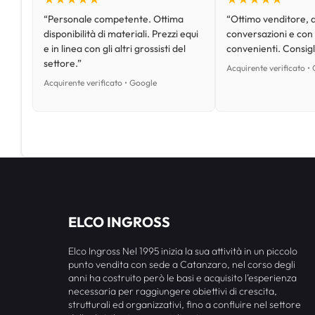
“Personale competente. Ottima
“Ottimo venditore, d
disponibilità di materiali. Prezzi equi
conversazioni e con
e in linea con gli altri grossisti del
convenienti. Consig
settore.”
Acquirente verificato •
Acquirente verificato • Google
ELCO INGROSS
Elco Ingross Nel 1995 inizia la sua attività in un piccolo
punto vendita con sede a Catanzaro, nel corso degli
anni ha costruito però le basi e acquisito l’esperienza
necessaria per raggiungere obiettivi di crescita,
strutturali ed organizzativi, fino a confluire nel settore