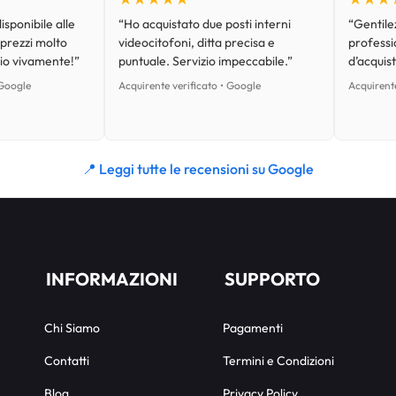
isponibile alle
“Ho acquistato due posti interni
“Gentilez
 prezzi molto
videocitofoni, ditta precisa e
professi
lio vivamente!”
puntuale. Servizio impeccabile.”
d’acquist
 Google
Acquirente verificato • Google
Acquirente
📍 Leggi tutte le recensioni su Google
INFORMAZIONI
SUPPORTO
Chi Siamo
Pagamenti
Contatti
Termini e Condizioni
Blog
Privacy Policy