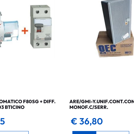
MATICO F80SG + DIFF.
ARE/GMI-Y.UNIF.CONT.CO
03 BTICINO
MONOF.C/SERR.
35
€ 36,80