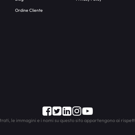
Ordine Cliente
Facebook
Twitter
LinkedIn
Instagram
Youtube
trati, le immagini e i nomi su questo sito appartengono ai rispett