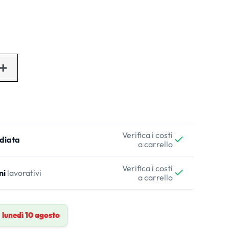
Verifica i costi
diata
a carrello
Verifica i costi
ni
lavorativi
a carrello
a
lunedì 10 agosto