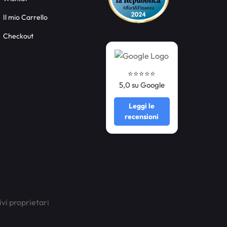
Il mio Carrello
Checkout
⭐️⭐️⭐️⭐️⭐️
5,0 su Google
Leggi le
recensioni
ivi proprietari