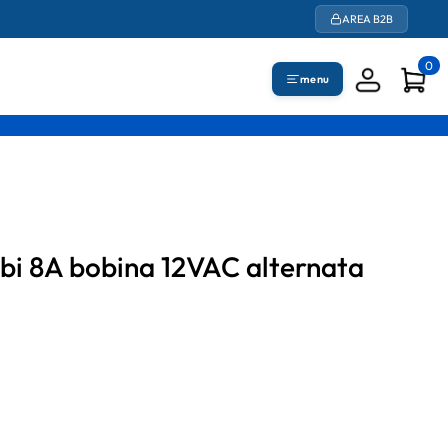
AREA B2B
0
menu
mbi 8A bobina 12VAC alternata