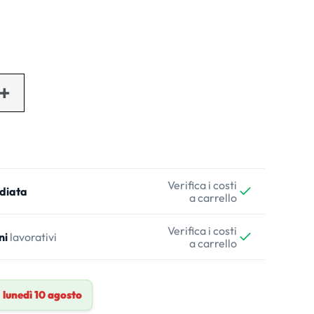
Verifica i costi
diata
a carrello
Verifica i costi
ni
lavorativi
a carrello
a
lunedì 10 agosto