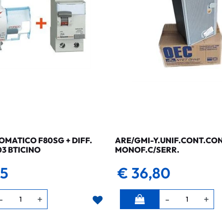
MATICO F80SG + DIFF.
ARE/GMI-Y.UNIF.CONT.CO
03 BTICINO
MONOF.C/SERR.
35
€ 36,80
Quantità