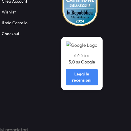
Crea Account
Wishlist
Il mio Carrello
Checkout
⭐️⭐️⭐️⭐️⭐️
5,0 su Google
Leggi le
recensioni
ivi proprietari