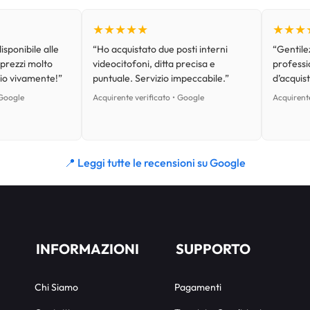
★★★★★
★★★
isponibile alle
“Ho acquistato due posti interni
“Gentilez
 prezzi molto
videocitofoni, ditta precisa e
professi
lio vivamente!”
puntuale. Servizio impeccabile.”
d’acquist
 Google
Acquirente verificato • Google
Acquirente
📍 Leggi tutte le recensioni su Google
INFORMAZIONI
SUPPORTO
Chi Siamo
Pagamenti