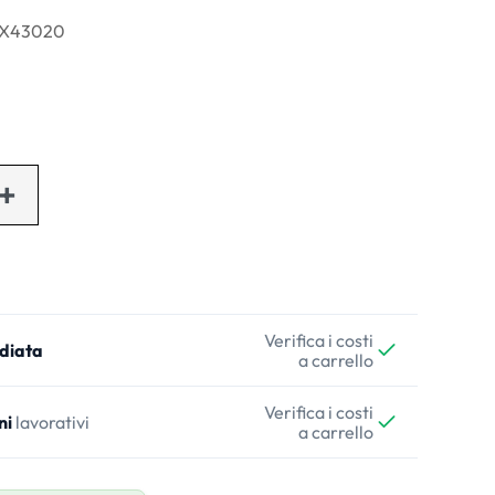
 DX43020
Verifica i costi
diata
a carrello
Verifica i costi
ni
lavorativi
a carrello