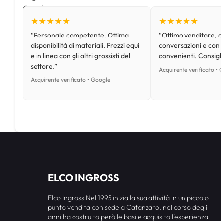
★★★★★
★★★★★
“Personale competente. Ottima
“Ottimo venditore, d
disponibilità di materiali. Prezzi equi
conversazioni e con
e in linea con gli altri grossisti del
convenienti. Consig
settore.”
Acquirente verificato •
Acquirente verificato • Google
ELCO INGROSS
Elco Ingross Nel 1995 inizia la sua attività in un piccolo
punto vendita con sede a Catanzaro, nel corso degli
anni ha costruito però le basi e acquisito l’esperienza