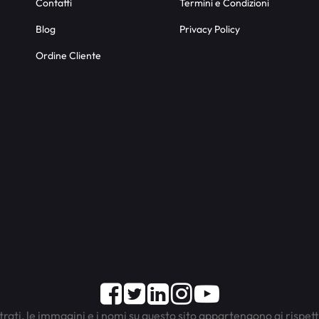
Contatti
Termini e Condizioni
Blog
Privacy Policy
Ordine Cliente
Facebook
Twitter
LinkedIn
Instagram
Youtube
trati, le immagini e i nomi su questo sito appartengono ai rispett