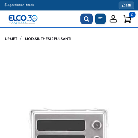
Agevolazioni fiscali
B2B
0
URMET
MOD.SINTHESI 2 PULSANTI