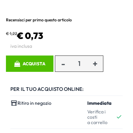
Recensisci per primo questo articolo
€ 0,73
€ 1,22
iva inclusa
Quantità
ACQUISTA
PER IL TUO ACQUISTO ONLINE:
Ritiro in negozio
Immediata
Verifica i
costi
a carrello