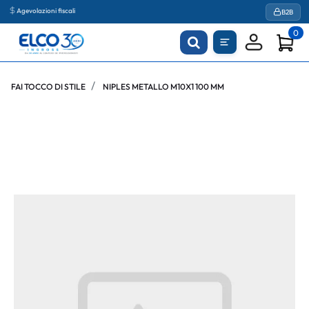
Agevolazioni fiscali
B2B
0
FAI TOCCO DI STILE
NIPLES METALLO M10X1 100 MM