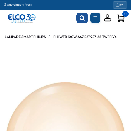
Agevolazioni fiscali
B2B
0
LAMPADE SMART PHILIPS
PHI WFB 100W A67 E27 927-65 TW 1PF/6