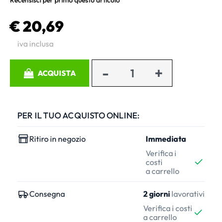
Recensisci per primo questo articolo
€ 20,69
iva inclusa
Quantità
ACQUISTA
PER IL TUO ACQUISTO ONLINE:
Ritiro in negozio
Immediata
Verifica i
costi
a carrello
Consegna
2 giorni
lavorativi
Verifica i costi
a carrello