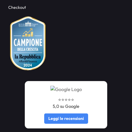
Checkout
⭐️⭐️⭐️⭐️⭐️
5,0 su Google
Leggi le recensioni