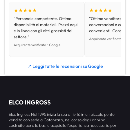
★★★★★
★★★★★
“Personale competente. Ottima
“Ottimo venditore, disp
disponibilità di materiali. Prezzi equi
conversazioni e con pr
e in linea con gli altri grossisti del
convenienti. Consiglio
settore.”
Acquirente verificato • Go
Acquirente verificato • Google
📍 Leggi tutte le recensioni su Google
ELCO INGROSS
Elco Ingross Nel 1995 inizia la sua attività in un piccolo punto
vendita con sede a Catanzaro, nel corso degli anni ha
costruito però le basi e acquisito l’esperienza necessaria per