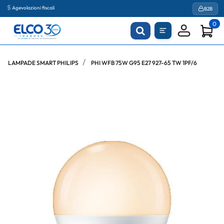
Agevolazioni fiscali
B2B
0
LAMPADE SMART PHILIPS
PHI WFB 75W G95 E27 927-65 TW 1PF/6