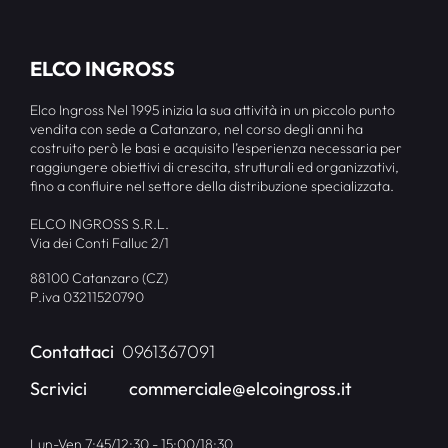
ELCO INGROSS
Elco Ingross Nel 1995 inizia la sua attività in un piccolo punto
vendita con sede a Catanzaro, nel corso degli anni ha
costruito però le basi e acquisito l’esperienza necessaria per
raggiungere obiettivi di crescita, strutturali ed organizzativi,
fino a confluire nel settore della distribuzione specializzata.
ELCO INGROSS S.R.L.
Via dei Conti Falluc 2/1
88100 Catanzaro (CZ)
P.iva 03211520790
Contattaci
0961367091
Scrivici
commerciale@elcoingross.it
Lun-Ven 7:45/12:30 - 15:00/18:30