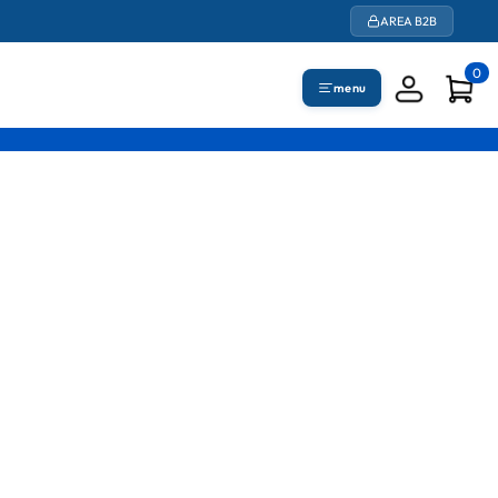
AREA B2B
0
menu