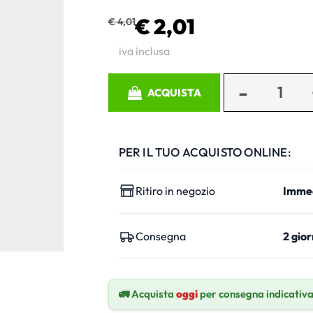
€ 2,01
€ 4,01
iva inclusa
Quantità
ACQUISTA
PER IL TUO ACQUISTO ONLINE:
Ritiro in negozio
Imme
Consegna
2 gior
🚛 Acquista
oggi
per consegna indicativ