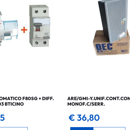
MATICO F80SG + DIFF.
ARE/GMI-Y.UNIF.CONT.CO
03 BTICINO
MONOF.C/SERR.
35
€ 36,80