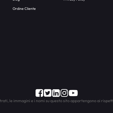
Ordine Cliente
Facebook
Twitter
LinkedIn
Instagram
Youtube
trati, le immagini e i nomi su questo sito appartengono ai rispett