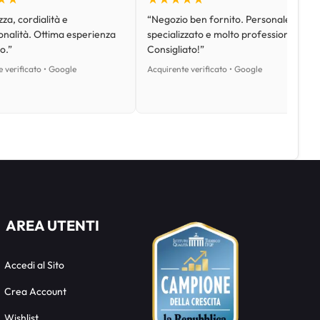
za, cordialità e
“Negozio ben fornito. Personale
onalità. Ottima esperienza
specializzato e molto professionale.
o.”
Consigliato!”
 verificato • Google
Acquirente verificato • Google
AREA UTENTI
Accedi al Sito
Crea Account
Wishlist