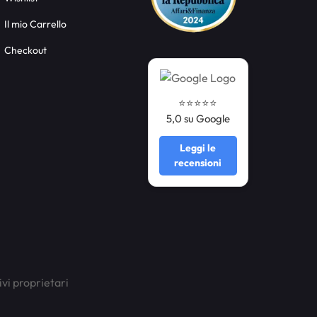
Il mio Carrello
Checkout
⭐️⭐️⭐️⭐️⭐️
5,0 su Google
Leggi le
recensioni
ivi proprietari