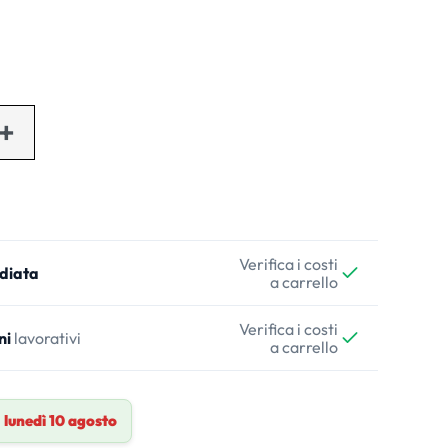
Verifica i costi
diata
a carrello
Verifica i costi
ni
lavorativi
a carrello
a
lunedì 10 agosto