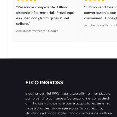
“Personale competente. Ottima
“Ottimo venditore, d
disponibilità di materiali. Prezzi equi
conversazioni e con
e in linea con gli altri grossisti del
convenienti. Consig
settore.”
Acquirente verificato •
Acquirente verificato • Google
ELCO INGROSS
Elco Ingross Nel 1995 inizia la sua attività in un piccolo
punto vendita con sede a Catanzaro, nel corso degli
anni ha costruito però le basi e acquisito l’esperienza
necessaria per raggiungere obiettivi di crescita,
strutturali ed organizzativi, fino a confluire nel settore