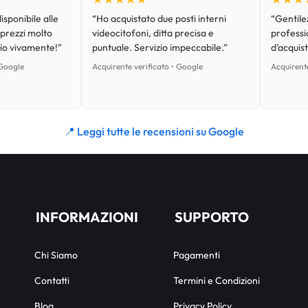
isponibile alle
“Ho acquistato due posti interni
“Gentilez
 prezzi molto
videocitofoni, ditta precisa e
professi
lio vivamente!”
puntuale. Servizio impeccabile.”
d’acquist
 Google
Acquirente verificato • Google
Acquirente
📍 Leggi tutte le recensioni su Google
INFORMAZIONI
SUPPORTO
Chi Siamo
Pagamenti
Contatti
Termini e Condizioni
Blog
Privacy Policy