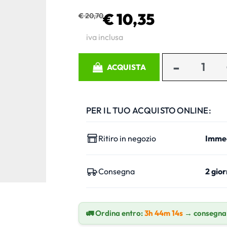
€ 10,35
€ 20,70
iva inclusa
Quantità
ACQUISTA
PER IL TUO ACQUISTO ONLINE:
Ritiro in negozio
Imme
Consegna
2 gior
🚛 Ordina entro:
3h 44m 13s
→ consegna