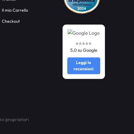
Il mio Carrello
Checkout
⭐️⭐️⭐️⭐️⭐️
5,0 su Google
Leggi le
recensioni
ivi proprietari