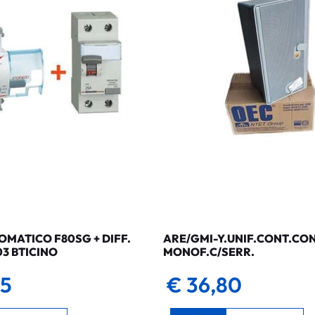
MATICO F80SG + DIFF.
ARE/GMI-Y.UNIF.CONT.CO
03 BTICINO
MONOF.C/SERR.
35
€ 36,80