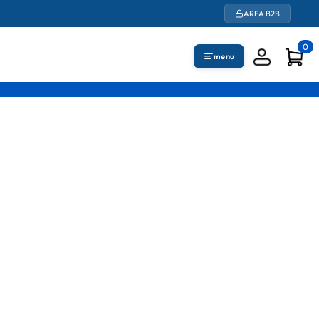
AREA B2B
0
menu