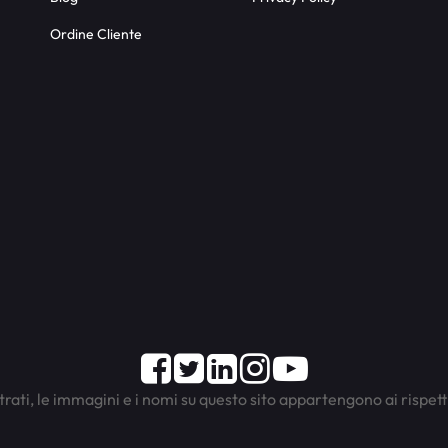
Ordine Cliente
Facebook
Twitter
LinkedIn
Instagram
Youtube
trati, le immagini e i nomi su questo sito appartengono ai rispett