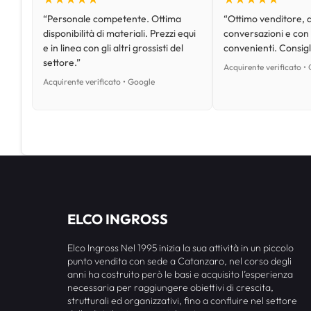
“Personale competente. Ottima
“Ottimo venditore, d
disponibilità di materiali. Prezzi equi
conversazioni e con
e in linea con gli altri grossisti del
convenienti. Consig
settore.”
Acquirente verificato •
Acquirente verificato • Google
ELCO INGROSS
Elco Ingross Nel 1995 inizia la sua attività in un piccolo
punto vendita con sede a Catanzaro, nel corso degli
anni ha costruito però le basi e acquisito l’esperienza
necessaria per raggiungere obiettivi di crescita,
strutturali ed organizzativi, fino a confluire nel settore