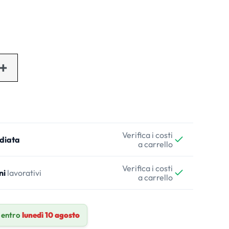
Verifica i costi
diata
a carrello
Verifica i costi
ni
lavorativi
a carrello
 entro
lunedì 10 agosto