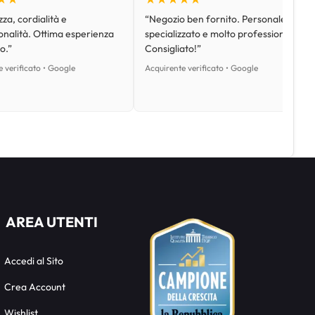
za, cordialità e
“Negozio ben fornito. Personale
onalità. Ottima esperienza
specializzato e molto professionale.
o.”
Consigliato!”
 verificato • Google
Acquirente verificato • Google
AREA UTENTI
Accedi al Sito
Crea Account
Wishlist