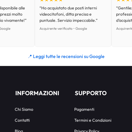
isponibile alle
“Ho acquistato due posti interni
“Gentilez
 prezzi molto
videocitofoni, ditta precisa e
professi
lio vivamente!”
puntuale. Servizio impeccabile.”
d’acquist
 Google
Acquirente verificato • Google
Acquirente
📍 Leggi tutte le recensioni su Google
INFORMAZIONI
SUPPORTO
Chi Siamo
Pagamenti
Contatti
Termini e Condizioni
Blog
Privacy Policy