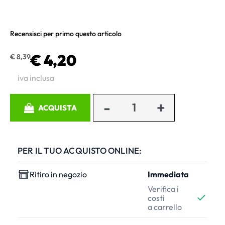
Recensisci per primo questo articolo
€ 4,20
€ 8,39
iva inclusa
Quantità
ACQUISTA
PER IL TUO ACQUISTO ONLINE:
Ritiro in negozio
Immediata
Verifica i
costi
a carrello