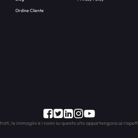
Ordine Cliente
Facebook
Twitter
LinkedIn
Instagram
Youtube
trati, le immagini e i nomi su questo sito appartengono ai rispett