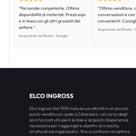
“Personale competente. Ottima
“Ottimo venditore, d
disponibilità di materiali. Prezzi equi
conversazioni e con
e in linea con gli altri grossisti del
convenienti. Consig
settore.”
Acquirente verificato •
Acquirente verificato • Google
ELCO INGROSS
Elco Ingross Nel 1995 inizia la sua attività in un piccolo
punto vendita con sede a Catanzaro, nel corso degli
anni ha costruito però le basi e acquisito l’esperienza
necessaria per raggiungere obiettivi di crescita,
strutturali ed organizzativi, fino a confluire nel settore