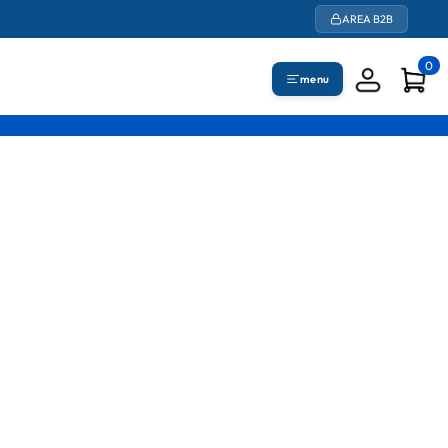
AREA B2B
0
menu