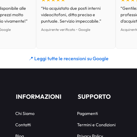
isponibile alle
“Ho acquistato due posti interni
“Gentilez
 prezzi molto
videocitofoni, ditta precisa e
professi
lio vivamente!”
puntuale. Servizio impeccabile.”
d’acquist
 Google
Acquirente verificato • Google
Acquirente
📍 Leggi tutte le recensioni su Google
INFORMAZIONI
SUPPORTO
Chi Siamo
Pagamenti
Contatti
Termini e Condizioni
Blog
Privacy Policy