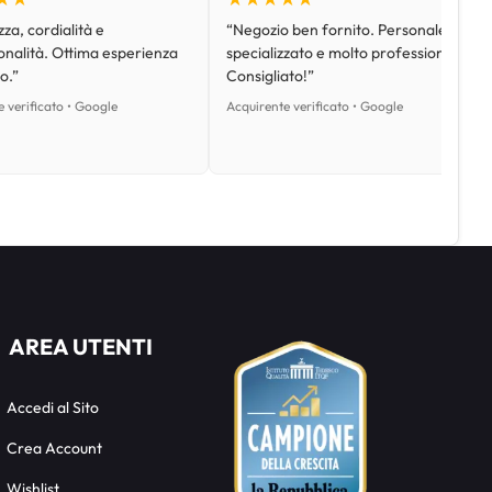
za, cordialità e
“Negozio ben fornito. Personale
onalità. Ottima esperienza
specializzato e molto professionale.
o.”
Consigliato!”
 verificato • Google
Acquirente verificato • Google
AREA UTENTI
Accedi al Sito
Crea Account
Wishlist