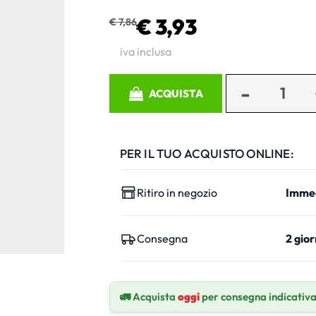
€ 3,93
€ 7,86
iva inclusa
Quantità
ACQUISTA
PER IL TUO ACQUISTO ONLINE:
Ritiro in negozio
Imme
Consegna
2 gior
🚛 Acquista
oggi
per consegna indicativ