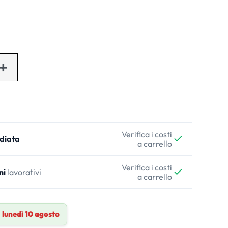
Verifica i costi
diata
a carrello
Verifica i costi
ni
lavorativi
a carrello
a
lunedì 10 agosto