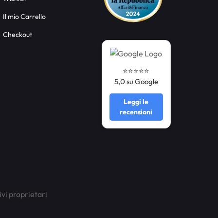
Il mio Carrello
Checkout
⭐️⭐️⭐️⭐️⭐️
5,0 su Google
Leggi le
recensioni
ivi proprietari