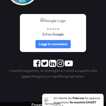
⭐️⭐️⭐️⭐️⭐️
5,0 su Google
Leggi le recensioni
Facebook
Twitter
LinkedIn
Instagram
Youtube
I marchi registrati, le immagini e i nomi su questo sito
appartengono ai rispettivi proprietari
Un cliente da
Palermo
ha appena
acquistato
Termostato SMART
Powered by
Passepartout