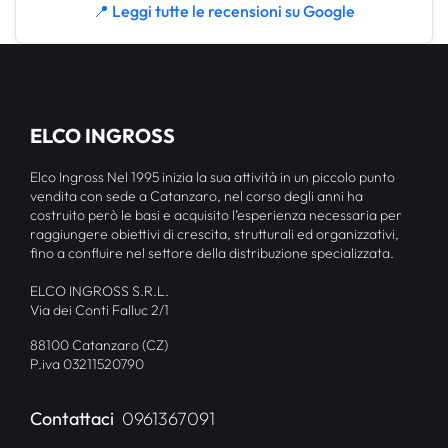
📍 Leggi tutte le recensioni su Google
ELCO INGROSS
Elco Ingross Nel 1995 inizia la sua attività in un piccolo punto
vendita con sede a Catanzaro, nel corso degli anni ha
costruito però le basi e acquisito l’esperienza necessaria per
raggiungere obiettivi di crescita, strutturali ed organizzativi,
fino a confluire nel settore della distribuzione specializzata.
ELCO INGROSS S.R.L.
Via dei Conti Falluc 2/1
88100 Catanzaro (CZ)
P.iva 03211520790
Contattaci
0961367091