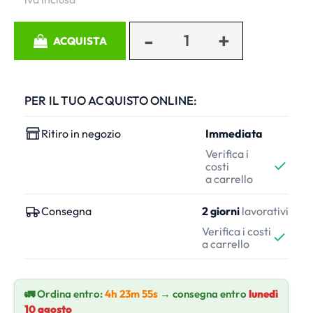
Quantità
ACQUISTA
PER IL TUO ACQUISTO ONLINE:
Ritiro in negozio
Immediata
Verifica i
costi
a carrello
Consegna
2 giorni
lavorativi
Verifica i costi
a carrello
🚛 Ordina entro:
4h 23m 54s
→ consegna entro
lunedì 10 agosto