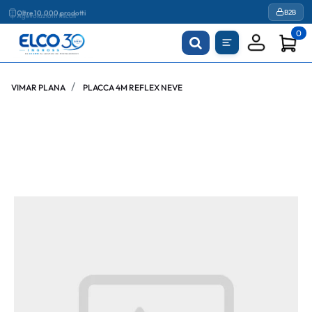
Agevolazioni fiscali
B2B
0
VIMAR PLANA
PLACCA 4M REFLEX NEVE