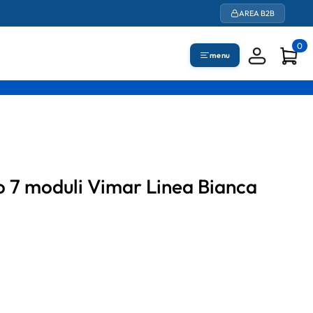
AREA B2B
0
menu
o 7 moduli Vimar Linea Bianca