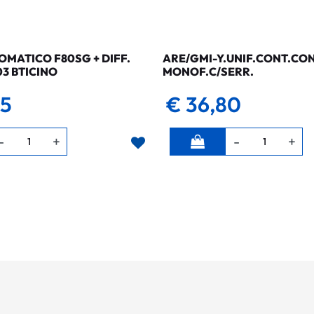
MATICO F80SG + DIFF.
ARE/GMI-Y.UNIF.CONT.CO
03 BTICINO
MONOF.C/SERR.
35
€ 36,80
Quantità