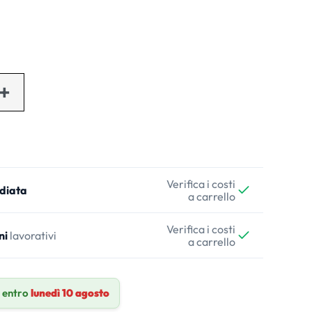
Verifica i costi
diata
a carrello
Verifica i costi
ni
lavorativi
a carrello
 entro
lunedì 10 agosto