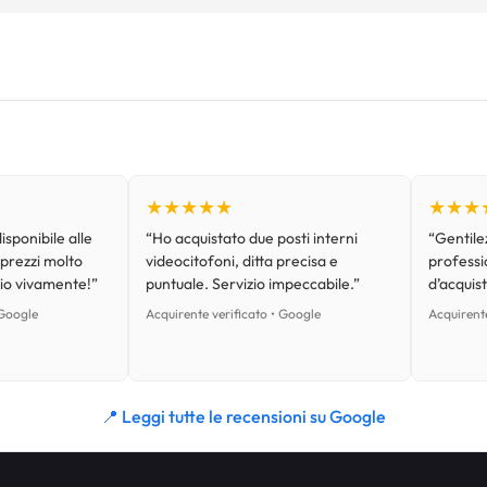
★★★★★
★★★
isponibile alle
“Ho acquistato due posti interni
“Gentilez
 prezzi molto
videocitofoni, ditta precisa e
professi
lio vivamente!”
puntuale. Servizio impeccabile.”
d’acquist
 Google
Acquirente verificato • Google
Acquirente
📍 Leggi tutte le recensioni su Google