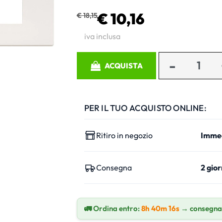
€ 10,16
€ 18,15
iva inclusa
Quantità
ACQUISTA
PER IL TUO ACQUISTO ONLINE:
Ritiro in negozio
Imme
Consegna
2 gior
🚛 Ordina entro:
8h 40m 15s
→ consegna