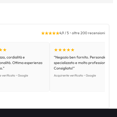
★★★★★
4,9 / 5 • oltre 200 recensioni
★★
★★★★★
za, cordialità e
“Negozio ben fornito. Personale
onalità. Ottima esperienza
specializzato e molto professionale.
o.”
Consigliato!”
 verificato • Google
Acquirente verificato • Google