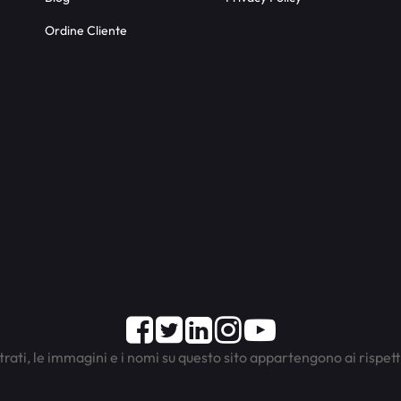
Ordine Cliente
Facebook
Twitter
LinkedIn
Instagram
Youtube
trati, le immagini e i nomi su questo sito appartengono ai rispett