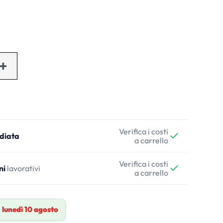
Verifica i costi
diata
a carrello
Verifica i costi
ni
lavorativi
a carrello
a
lunedì 10 agosto