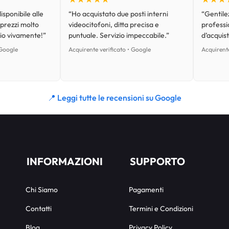
isponibile alle
“Ho acquistato due posti interni
“Gentilez
 prezzi molto
videocitofoni, ditta precisa e
professi
lio vivamente!”
puntuale. Servizio impeccabile.”
d’acquist
 Google
Acquirente verificato • Google
Acquirente
📍 Leggi tutte le recensioni su Google
INFORMAZIONI
SUPPORTO
Chi Siamo
Pagamenti
Contatti
Termini e Condizioni
Blog
Privacy Policy