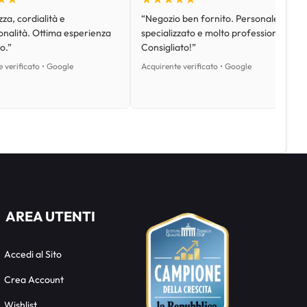
za, cordialità e
“Negozio ben fornito. Personale
onalità. Ottima esperienza
specializzato e molto professionale.
o.”
Consigliato!”
 verificato • Google
Acquirente verificato • Google
AREA UTENTI
Accedi al Sito
Crea Account
Wishlist