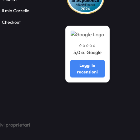
Il mio Carrello
Checkout
⭐️⭐️⭐️⭐️⭐️
5,0 su Google
Leggi le
recensioni
ivi proprietari