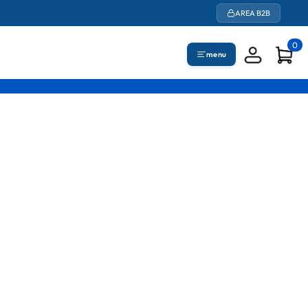
AREA B2B
0
menu