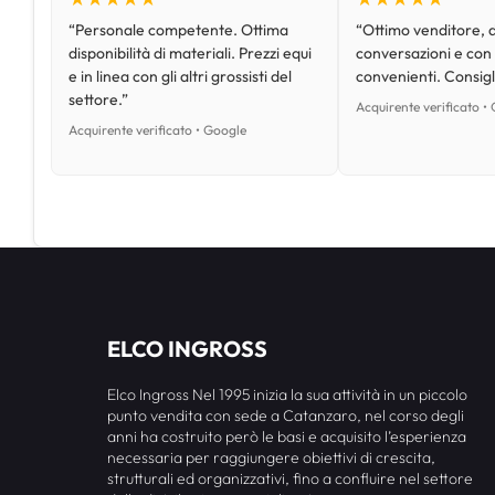
“Personale competente. Ottima
“Ottimo venditore, d
disponibilità di materiali. Prezzi equi
conversazioni e con
e in linea con gli altri grossisti del
convenienti. Consig
settore.”
Acquirente verificato •
Acquirente verificato • Google
ELCO INGROSS
Elco Ingross Nel 1995 inizia la sua attività in un piccolo
punto vendita con sede a Catanzaro, nel corso degli
anni ha costruito però le basi e acquisito l’esperienza
necessaria per raggiungere obiettivi di crescita,
strutturali ed organizzativi, fino a confluire nel settore