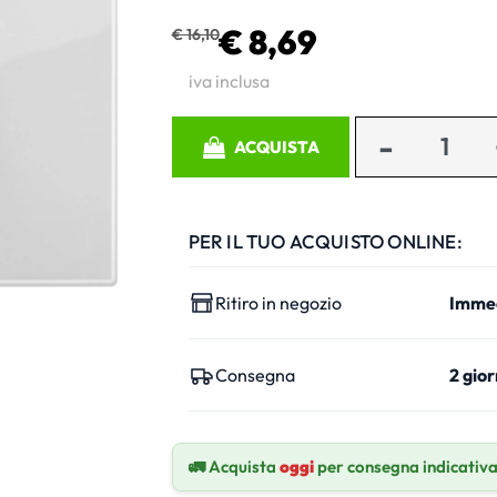
€ 8,69
€ 16,10
iva inclusa
Quantità
ACQUISTA
PER IL TUO ACQUISTO ONLINE:
Ritiro in negozio
Imme
Consegna
2 gior
🚛 Acquista
oggi
per consegna indicativ