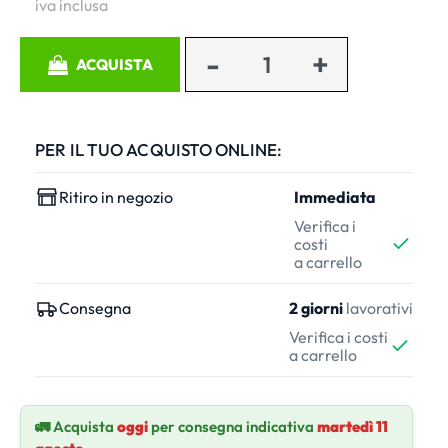
iva inclusa
Quantità
ACQUISTA
PER IL TUO ACQUISTO ONLINE:
Ritiro in negozio
Immediata
Verifica i
costi
a carrello
Consegna
2 giorni
lavorativi
Verifica i costi
a carrello
🚛 Acquista
oggi
per consegna indicativa
martedì 11