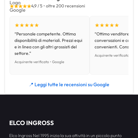
★★★★★
4,9 / 5 • oltre 200 recensioni
★★★★★
★★★★★
“Personale competente. Ottima
“Ottimo venditore, disp
disponibilità di materiali. Prezzi equi
conversazioni e con pr
e in linea con gli altri grossisti del
convenienti. Consiglio
settore.”
Acquirente verificato • Go
Acquirente verificato • Google
📍 Leggi tutte le recensioni su Google
ELCO INGROSS
Elco Ingross Nel 1995 inizia la sua attività in un piccolo punto