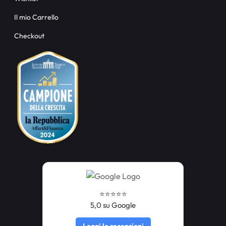
Il mio Carrello
Checkout
⭐️⭐️⭐️⭐️⭐️
5,0 su Google
Leggi le recensioni