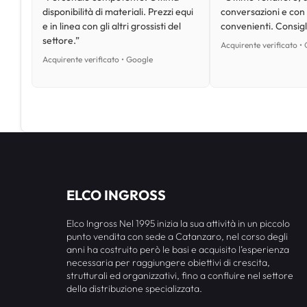
disponibilità di materiali. Prezzi equi
conversazioni e con
e in linea con gli altri grossisti del
convenienti. Consig
settore.”
Acquirente verificato •
Acquirente verificato • Google
ELCO INGROSS
Elco Ingross Nel 1995 inizia la sua attività in un piccolo
punto vendita con sede a Catanzaro, nel corso degli
anni ha costruito però le basi e acquisito l’esperienza
necessaria per raggiungere obiettivi di crescita,
strutturali ed organizzativi, fino a confluire nel settore
della distribuzione specializzata.