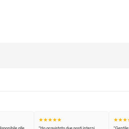
★★★★★
★★★
isponibile alle
“Ho acquistato due posti interni
“Gentilez