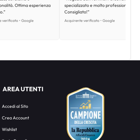
onalità. Ottima esperienza
specializzato e molto professionale.
o.”
Consigliato!”
 verificato • Google
Acquirente verificato • Google
AREA UTENTI
Accedi al Sito
Crea Account
Wishlist