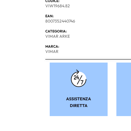
CODICE:
VIW19684.82
EAN:
8007352440746
CATEGORIA:
VIMAR ARKE
MARCA:
VIMAR
ASSISTENZA
DIRETTA