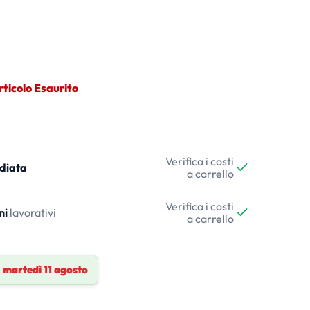
rticolo Esaurito
Verifica i costi
diata
a carrello
Verifica i costi
ni
lavorativi
a carrello
a
martedì 11 agosto