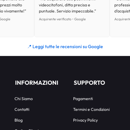
 prezzi molto
videocitofoni, ditta precisa e
professi
lio vivamente!”
puntuale. Servizio impeccabile.”
d’acquist
 Google
Acquirente verificato • Google
Acquirente
📍 Leggi tutte le recensioni su Google
INFORMAZIONI
SUPPORTO
Chi Siamo
Pagamenti
Contatti
Termini e Condizioni
Blog
Privacy Policy