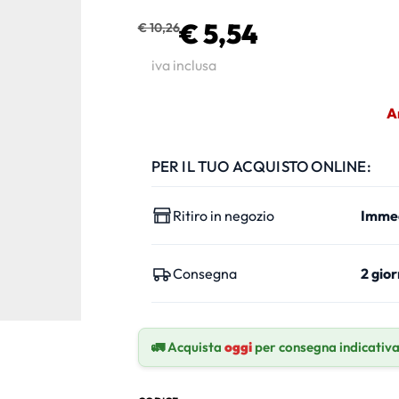
€ 5,54
€ 10,26
iva inclusa
A
PER IL TUO ACQUISTO ONLINE:
Ritiro in negozio
Imme
Consegna
2 gior
🚛 Acquista
oggi
per consegna indicativ