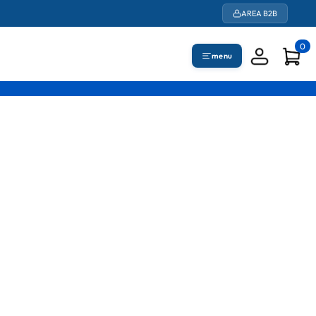
AREA B2B
0
menu