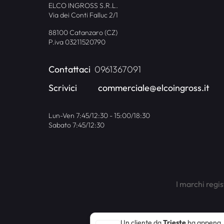
ELCO INGROSS S.R.L.
Via dei Conti Falluc 2/1
88100 Catanzaro (CZ)
P.iva 03211520790
Contattaci
0961367091
Scrivici
commerciale@elcoingross.it
Lun-Ven 7:45/12:30 - 15:00/18:30
Sabato 7:45/12:30
I marchi regis
Un cliente da
Trieste
ha appena