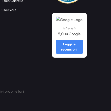
Il mio Carrello
Checkout
⭐️⭐️⭐️⭐️⭐️
5,0 su Google
Leggi le
recensioni
ivi proprietari