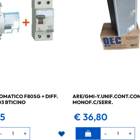
MATICO F80SG + DIFF.
ARE/GMI-Y.UNIF.CONT.CO
03 BTICINO
MONOF.C/SERR.
35
€ 36,80
Quantità