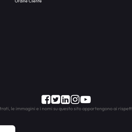
Ordine Cliente
Facebook
Twitter
LinkedIn
Instagram
Youtube
trati, le immagini e i nomi su questo sito appartengono ai rispett