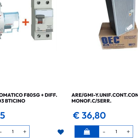
MATICO F80SG + DIFF.
ARE/GMI-Y.UNIF.CONT.CO
03 BTICINO
MONOF.C/SERR.
35
€ 36,80
Quantità