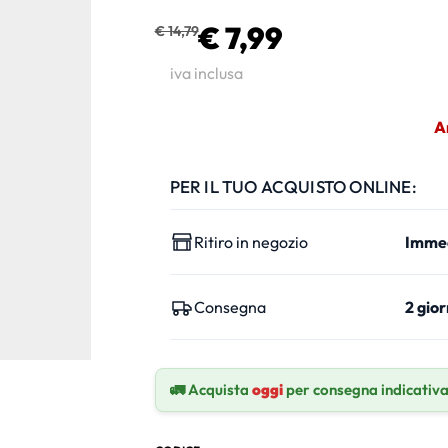
€ 7,99
€ 14,79
iva inclusa
A
PER IL TUO ACQUISTO ONLINE:
Ritiro in negozio
Imme
Consegna
2 gior
🚛 Acquista
oggi
per consegna indicativ