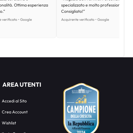
onalità. Ottima esperienza
specializzato e molto professionale.
o.”
Consigliato!”
 verificato • Google
Acquirente verificato • Google
AREA UTENTI
Accedi al Sito
Crea Account
Wishlist