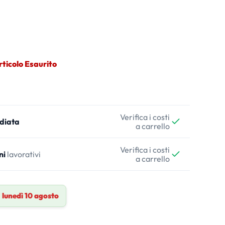
rticolo Esaurito
Verifica i costi
diata
a carrello
Verifica i costi
ni
lavorativi
a carrello
a
lunedì 10 agosto