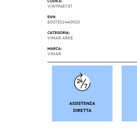
CODICE:
VIW19687.81
EAN:
8007352440920
CATEGORIA:
VIMAR ARKE
MARCA:
VIMAR
ASSISTENZA
DIRETTA