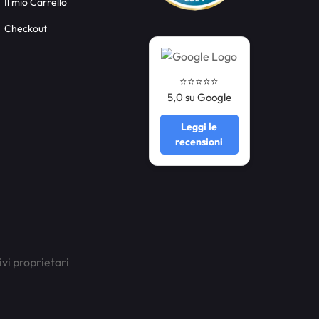
Il mio Carrello
Checkout
⭐️⭐️⭐️⭐️⭐️
5,0 su Google
Leggi le
recensioni
ivi proprietari