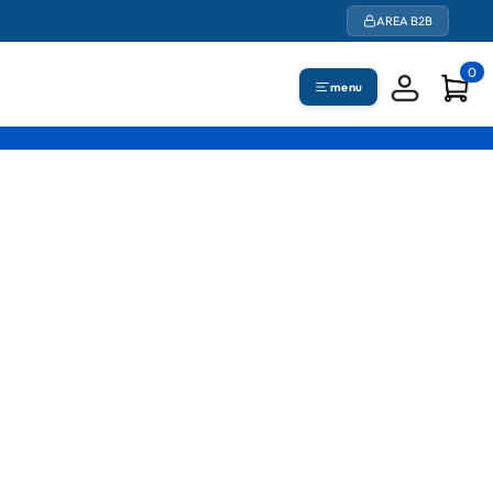
AREA B2B
0
menu