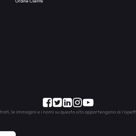
Ordine Cliente
Facebook
Twitter
LinkedIn
Instagram
Youtube
trati, le immagini e i nomi su questo sito appartengono ai rispett