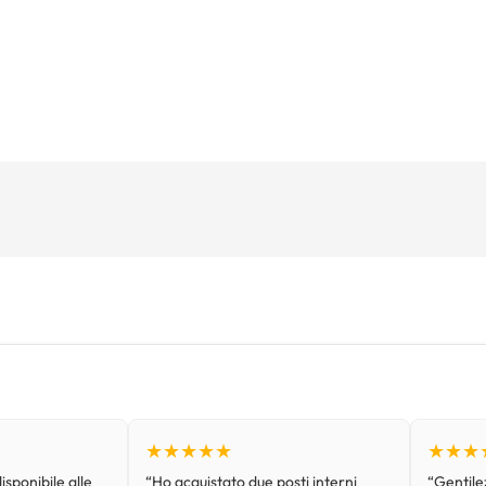
★★★★★
★★★
isponibile alle
“Ho acquistato due posti interni
“Gentilez