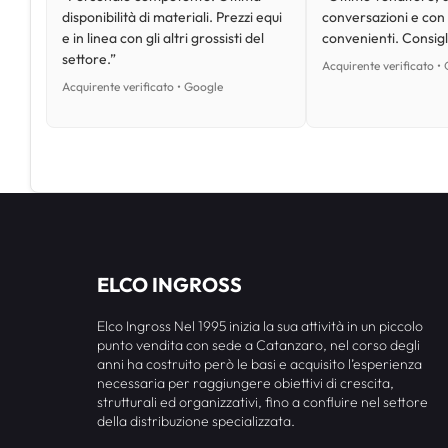
disponibilità di materiali. Prezzi equi
conversazioni e con
e in linea con gli altri grossisti del
convenienti. Consig
settore.”
Acquirente verificato •
Acquirente verificato • Google
ELCO INGROSS
Elco Ingross Nel 1995 inizia la sua attività in un piccolo
punto vendita con sede a Catanzaro, nel corso degli
anni ha costruito però le basi e acquisito l’esperienza
necessaria per raggiungere obiettivi di crescita,
strutturali ed organizzativi, fino a confluire nel settore
della distribuzione specializzata.