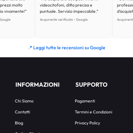
 prezzi molto
videocitofoni, ditta precisa e
professi
lio vivamente!”
puntuale. Servizio impeccabile.”
d’acquist
 Google
Acquirente verificato • Google
Acquirente
📍 Leggi tutte le recensioni su Google
INFORMAZIONI
SUPPORTO
Chi Siamo
Pagamenti
Contatti
Termini e Condizioni
Blog
Privacy Policy